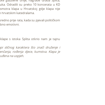
ske glazbene unije, nagrade Grada Splita,
vuka. Odradili su preko 10 koncerata u KD
a smotra klapa u Hrvatskoj gdje klapa nije
nim hrvatskim katedralama.
edno prije rata, kada su pjevali političkom
sebno emotivni.
klape s istoka Splita otkrio nam je tajnu
pi sličnog karaktera što znači druženje i
nčanja, rođenja djece, kumstva. Klapa je
osuđena na uspjeh.