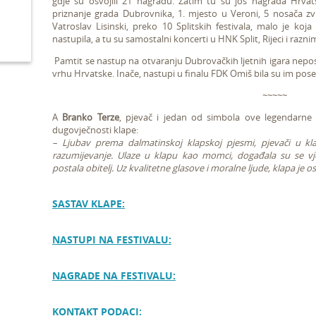
gdje su osvojili 21 nagradu. Zatim tu su još nagrada Hrvat
priznanje grada Dubrovnika, 1. mjesto u Veroni, 5 nosača z
Vatroslav Lisinski, preko 10 Splitskih festivala, malo je koj
nastupila, a tu su samostalni koncerti u HNK Split, Rijeci i raz
Pamtit se nastup na otvaranju Dubrovačkih ljetnih igara neposr
vrhu Hrvatske. Inače, nastupi u finalu FDK Omiš bila su im po
~~~~~
A
Branko Terze
, pjevač i jedan od simbola ove legendarne 
dugovječnosti klape:
– Ljubav prema dalmatinskoj klapskoj pjesmi, pjevači u kla
razumijevanje. Ulaze u klapu kao momci, događala su se vje
postala obitelj. Uz kvalitetne glasove i moralne ljude, klapa je 
SASTAV KLAPE:
NASTUPI NA FESTIVALU:
NAGRADE NA FESTIVALU:
KONTAKT PODACI: