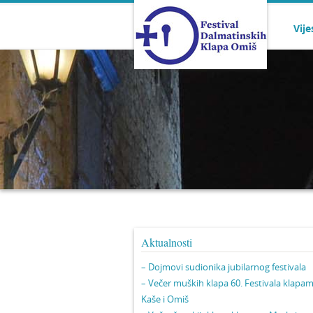
Vije
Aktualnosti
– Dojmovi sudionika jubilarnog festivala
– Večer muških klapa 60. Festivala klapa
Kaše i Omiš