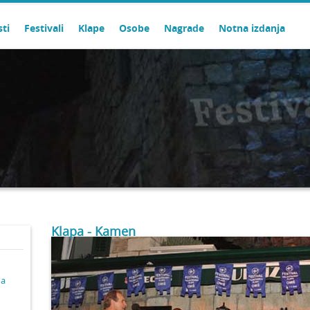
sti
Festivali
Klape
Osobe
Nagrade
Notna izdanja
Klapa - Kamen
ma