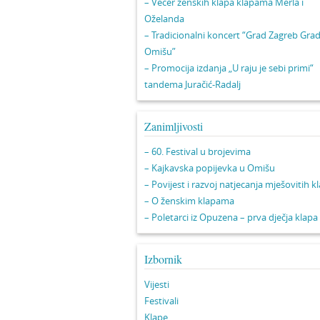
– Večer ženskih klapa klapama Merla i
Oželanda
– Tradicionalni koncert “Grad Zagreb Gra
Omišu”
– Promocija izdanja „U raju je sebi primi“
tandema Juračić-Radalj
Zanimljivosti
– 60. Festival u brojevima
– Kajkavska popijevka u Omišu
– Povijest i razvoj natjecanja mješovitih k
– O ženskim klapama
– Poletarci iz Opuzena – prva dječja klapa
Izbornik
Vijesti
Festivali
Klape