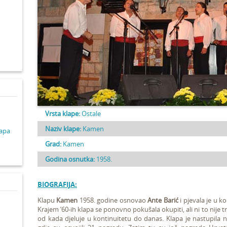
d
Vrsta klape:
Ostale
Naziv klape:
Kamen
lapa
Grad:
Kamen
Godina osnutka:
1958.
BIOGRAFIJA:
Klapu
Kamen
1958. godine osnovao
Ante Barić
i pjevala je u k
Krajem ’60-ih klapa se ponovno pokušala okupiti, ali ni to nije 
od kada djeluje u kontinuitetu do danas. Klapa je nastupila 