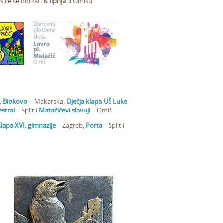
š će se održati
8. lipnja
u Omišu.
,
Biokovo
– Makarska,
Dječja klapa UŠ Luke
stral
– Split i
Matačićevi slavuji
– Omiš
lapa XVI. gimnazije
– Zagreb,
Porta
– Split i