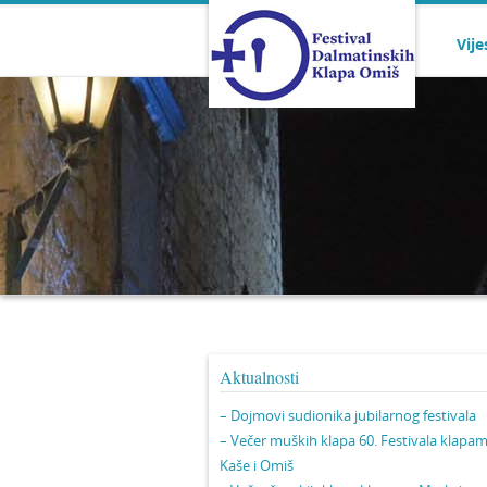
Vije
Aktualnosti
– Dojmovi sudionika jubilarnog festivala
– Večer muških klapa 60. Festivala klapa
Kaše i Omiš