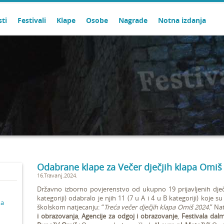
sti
Festivali
Klape
Osobe
Nagrade
Notna izdanja
Odabrane klape za Večer dječjih klapa Omiš
16.Travanj.2024.
Državno izborno povjerenstvo od ukupno 19 prijavljenih dječji
kategoriji) odabralo je njih 11 (7 u A i 4 u B kategoriji) koje
ma
školskom natjecanju: “
Treća večer dječjih klapa Omiš 2024.
” Na
i obrazovanja
,
Agencije za odgoj i obrazovanje
,
Festivala dal