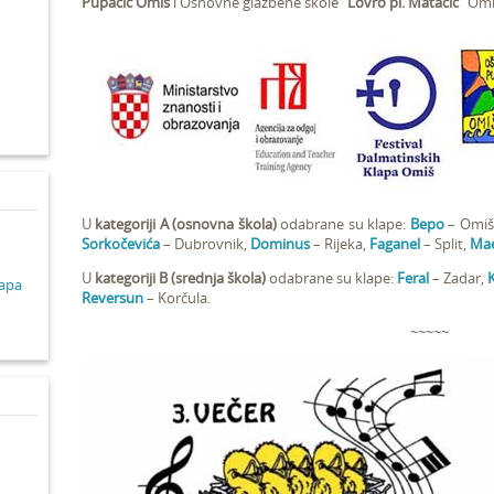
Pupačić Omiš
i Osnovne glazbene škole “
Lovro pl. Matačić
” Omi
d
U
kategoriji A (osnovna škola)
odabrane su klape:
Bepo
– Omiš
Sorkočevića
– Dubrovnik,
Dominus
– Rijeka,
Faganel
– Split,
Mae
U
kategoriji B (srednja škola)
odabrane su klape:
Feral
– Zadar,
K
lapa
Reversun
– Korčula.
~~~~~