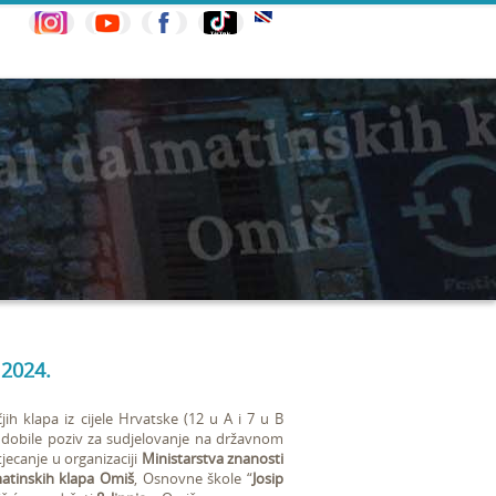
 2024.
h klapa iz cijele Hrvatske (12 u A i 7 u B
 su dobile poziv za sudjelovanje na državnom
tjecanje u organizaciji
Ministarstva znanosti
matinskih klapa Omiš
, Osnovne škole “
Josip