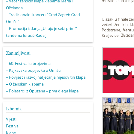
moralo je na tri s
– Večer ženskih klapa klapama Merla i
Oželanda
– Tradicionalni koncert “Grad Zagreb Grad
Ulazak u finale ž
Omišu”
večeri ženskih kl
– Promocija izdanja „U raju je sebi primi“
Podstrane,
Ventu
tandema Juračić-Radalj
Kraljevice i
Zvizda
Zanimljivosti
– 60. Festival u brojevima
– Kajkavska popijevka u Omišu
– Povijest i razvoj natjecanja mješovitih klapa
– O ženskim klapama
– Poletarci iz Opuzena – prva dječja klapa
Izbornik
Vijesti
Festivali
Klape