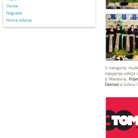
Osobe
Nagrade
Notna izdanja
U kategoriji muš
najsjajnija odličja
iz Maribora,
Krija
Delmati
iz Solina i