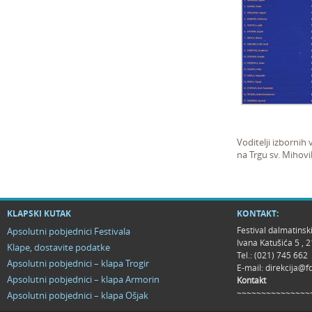
Voditelji izbornih v
na Trgu sv. Mihovila
KLAPSKI KUTAK
KONTAKT:
Festival dalmatinsk
Apsolutni pobjednici Festivala
Ivana Katušića 5 ,
Klape, dostavite podatke
Tel.: (021) 745 662
Apsolutni pobjednici – klapa Trogir
E-mail:
direkcija@f
Apsolutni pobjednici – klapa Armorin
Kontakt
~~~~~~~~~~~~~~~
Apsolutni pobjednici – klapa Ošjak