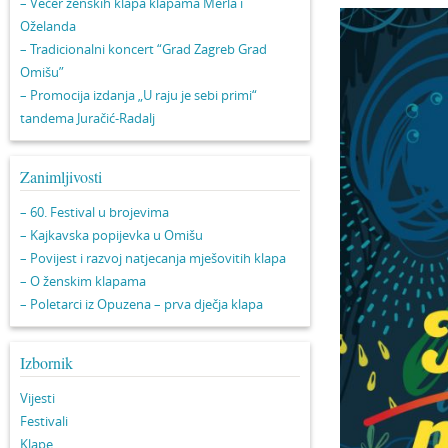
– Večer ženskih klapa klapama Merla i
Oželanda
– Tradicionalni koncert “Grad Zagreb Grad
Omišu”
– Promocija izdanja „U raju je sebi primi“
tandema Juračić-Radalj
Zanimljivosti
– 60. Festival u brojevima
– Kajkavska popijevka u Omišu
– Povijest i razvoj natjecanja mješovitih klapa
– O ženskim klapama
– Poletarci iz Opuzena – prva dječja klapa
Izbornik
Vijesti
Festivali
Klape