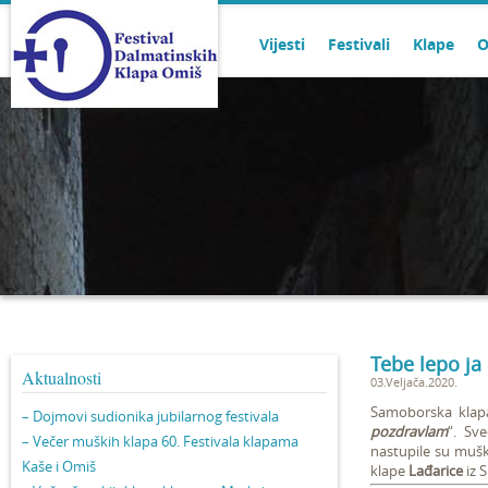
Vijesti
Festivali
Klape
O
Tebe lepo ja
Aktualnosti
03.Veljača.2020.
Samoborska kla
– Dojmovi sudionika jubilarnog festivala
pozdravlam
“. Sv
– Večer muških klapa 60. Festivala klapama
nastupile su muš
Kaše i Omiš
klape
Lađarice
iz S