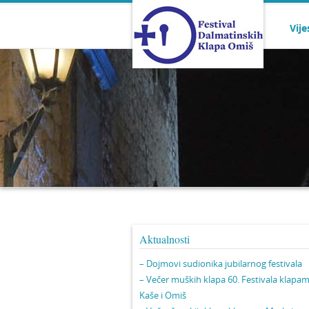
Vije
Aktualnosti
– Dojmovi sudionika jubilarnog festivala
– Večer muških klapa 60. Festivala klapa
Kaše i Omiš