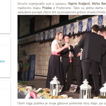
Stručni ocjenjivački sud u sastavu:
Rajmir Kraljević
,
Mirko Bari
mješovitu klapu
Praska
iz Podstrane. Tako su jedna dama 
d
zasluženo ponijeli
Zlatni štit sa povijesnim grbom Grada Omiša
.
lapa
Osim toga publika je svoje glasove poklonila istoj klapi, pa 