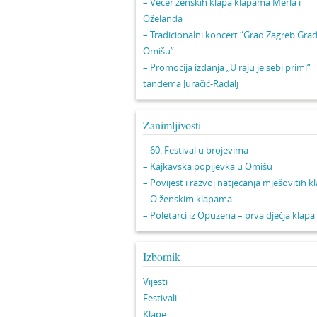
– Večer ženskih klapa klapama Merla i
Oželanda
– Tradicionalni koncert “Grad Zagreb Gra
Omišu”
– Promocija izdanja „U raju je sebi primi“
tandema Juračić-Radalj
Zanimljivosti
– 60. Festival u brojevima
– Kajkavska popijevka u Omišu
– Povijest i razvoj natjecanja mješovitih k
– O ženskim klapama
– Poletarci iz Opuzena – prva dječja klapa
Izbornik
Vijesti
Festivali
Klape