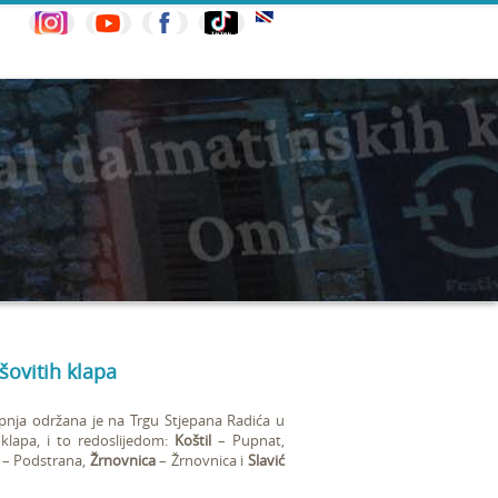
šovitih klapa
rpnja održana je na Trgu Stjepana Radića u
klapa, i to redoslijedom:
Koštil
– Pupnat,
– Podstrana,
Žrnovnica
– Žrnovnica i
Slavić