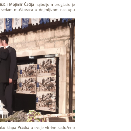
šić
i
Mojimir Čačija
najboljom proglasio je
i sedam muškaraca u dojmljivom nastupu
tako klapa
Praska
u svoje vitrine zasluženo