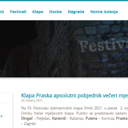
sti
Festivali
Klape
Osobe
Nagrade
Notna izdanja
Klapa Praska apsolutni pobjednik večeri mje
02.Srpanj.2021.
Na 55. Festivalu dalmatinskih klapa Omiš 2021. u petak 2. s
Omišu Večer mješovitih klapa. Publici se predstavilo sedam 
ma
Dingač
– Pelješac,
Karamiž
– Ražanac,
Pulena
– Korčula,
Praska
– Zagreb.