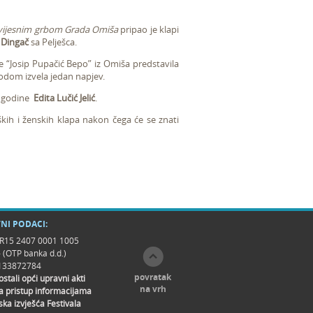
povijesnim grbom Grada Omiša
pripao je klapi
i
Dingač
sa Pelješca.
 “Josip Pupačić Bepo” iz Omiša predstavila
odom izvela jedan napjev.
s godine
Edita Lučić Jelić
.
ških i ženskih klapa nakon čega će se znati
NI PODACI:
R15 2407 0001 1005
- (OTP banka d.d.)
9133872784
povratak
 ostali opći upravni akti
na vrh
a pristup informacijama
ska izvješća Festivala