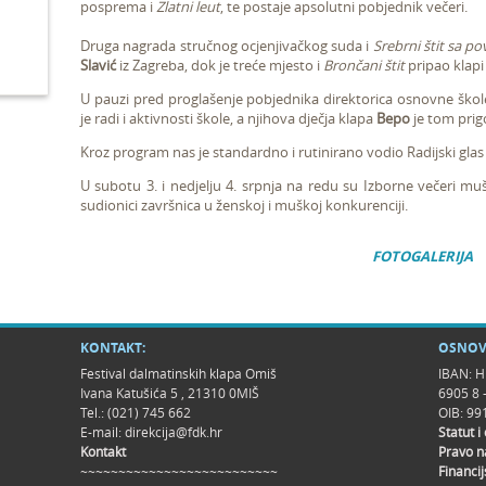
posprema i
Zlatni leut
, te postaje apsolutni pobjednik večeri.
Druga nagrada stručnog ocjenjivačkog suda i
Srebrni štit sa 
Slavić
iz Zagreba, dok je treće mjesto i
Brončani štit
pripao klap
U pauzi pred proglašenje pobjednika direktorica osnovne škole
je radi i aktivnosti škole, a njihova dječja klapa
Bepo
je tom prig
Kroz program nas je standardno i rutinirano vodio Radijski gla
U subotu 3. i nedjelju 4. srpnja na redu su Izborne večeri mu
sudionici završnica u ženskoj i muškoj konkurenciji.
FOTOGALERIJA
KONTAKT:
OSNOV
Festival dalmatinskih klapa Omiš
IBAN: H
Ivana Katušića 5 , 21310 0MIŠ
6905 8 
Tel.: (021) 745 662
OIB: 9
E-mail:
direkcija@fdk.hr
Statut i
Kontakt
Pravo n
~~~~~~~~~~~~~~~~~~~~~~~~~~
Financij