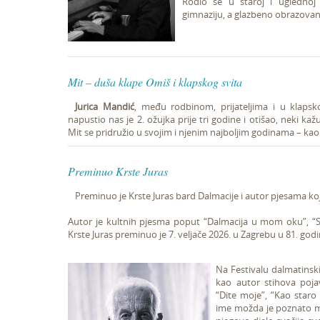
Rodio se u staroj i uglednoj š
gimnaziju, a glazbeno obrazovanje
Mit – duša klape Omiš i klapskog svita
Jurica Mandić
, među rodbinom, prijateljima i u klapsk
napustio nas je 2. ožujka prije tri godine i otišao, neki kaž
Mit se pridružio u svojim i njenim najboljim godinama – kao
Preminuo Krste Juras
Preminuo je Krste Juras bard Dalmacije i autor pjesama koje
Autor je kultnih pjesma poput “Dalmacija u mom oku”, “S
Krste Juras preminuo je 7. veljače 2026. u Zagrebu u 81. godin
Na Festivalu dalmatinsk
kao autor stihova poja
“Dite moje”, “Kao star
ime možda je poznato man