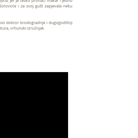
ojina, jer je teško pronaći makar i jednu
šotovoće i za svoj gušt zapjevala neku
 bio doktor brodogradnje i dugogodišnji
ituta, vrhunski stručnjak.