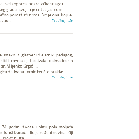
je i velikog srca, pokretačka snaga u
šeg grada. Svojim je entuzijazmom
čno pomažući svima. Bio je onaj koji je
Pročitaj više
rovao u
e istaknuti glazbeni djelatnik, pedagog,
ički ravnatelj Festivala dalmatinskih
 dr.
Miljenko Grgić
….
gića dr.
Ivana Tomić Ferić
je istakla:
Pročitaj više
4. godini života i blizu pola stoljeća
ar
Tonči Bonaći
. Bio je rođeni novinar čiji
 i Novog lista,