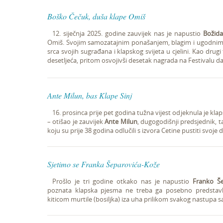
Boško Čečuk, duša klape Omiš
12. siječnja 2025. godine zauvijek nas je napustio
Božid
Omiš. Svojim samozatajnim ponašanjem, blagim i ugodnim
srca svojih sugrađana i klapskog svijeta u cjelini. Kao drugi
desetljeća, pritom osvojivši desetak nagrada na Festivalu d
Ante Milun, bas Klape Sinj
16. prosinca prije pet godina tužna vijest odjeknula je kl
– otišao je zauvijek
Ante Milun
, dugogodišnji predsjednik, ta
koju su prije 38 godina odlučili s izvora Cetine pustiti svoj
Sjetimo se Franka Šeparovića-Kože
Prošlo je tri godine otkako nas je napustio
Franko Še
poznata klapska pjesma ne treba ga posebno predstavlj
kiticom murtile (bosiljka) iza uha prilikom svakog nastupa 