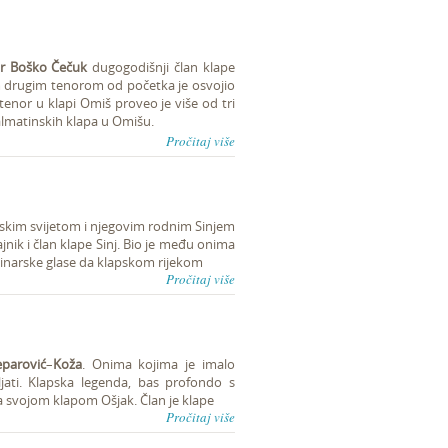
ar Boško Čečuk
dugogodišnji član klape
 drugim tenorom od početka je osvojio
 tenor u klapi Omiš proveo je više od tri
almatinskih klapa u Omišu.
Pročitaj više
apskim svijetom i njegovim rodnim Sinjem
jnik i član klape Sinj. Bio je među onima
e dinarske glase da klapskom rijekom
Pročitaj više
parović
–
Koža
. Onima kojima je imalo
ati. Klapska legenda, bas profondo s
sa svojom klapom Ošjak. Član je klape
Pročitaj više