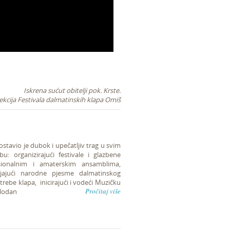
Iskrena sućut obitelji pok. Krste.
ekcija Festivala dalmatinskih klapa Omiš
stavio je dubok i upečatljiv trag u svim
u: organizirajući festivale i glazbene
fesionalnim i amaterskim ansamblima,
ljajući narodne pjesme dalmatinskog
trebe klapa, inicirajući i vodeći Muzičku
Pročitaj više
plodan