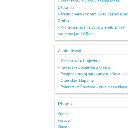
– Večer ženskih klapa klapama Merla i
Oželanda
– Tradicionalni koncert “Grad Zagreb Gra
Omišu”
– Promocija izdanja „U raju je sebi primi“
tandema Juračić-Radalj
Zanimljivosti
– 60. Festival u brojevima
– Kajkavska popijevka u Omišu
– Povijest i razvoj natjecanja mješovitih k
– O ženskim klapama
– Poletarci iz Opuzena – prva dječja klapa
Izbornik
Vijesti
Festivali
Klape