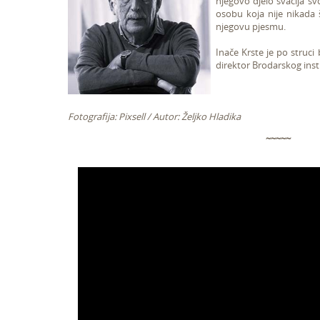
njegovo djelo svačija sv
osobu koja nije nikada 
njegovu pjesmu.
Inače Krste je po struci
direktor Brodarskog inst
Fotografija: Pixsell / Autor: Željko Hladika
~~~~~