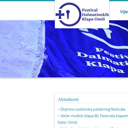
Vije
Aktualnosti
– Dojmovi sudionika jubilarnog festivala
– Večer muških klapa 60. Festivala klapa
Kaše i Omiš