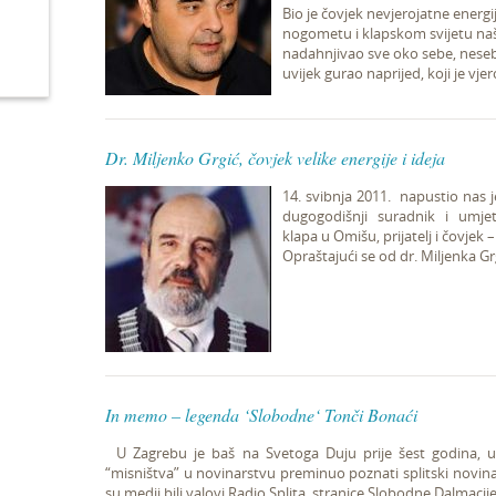
Bio je čovjek nevjerojatne energi
nogometu i klapskom svijetu na
nadahnjivao sve oko sebe, nesebi
uvijek gurao naprijed, koji je vje
Dr. Miljenko Grgić, čovjek velike energije i ideja
14. svibnja 2011. napustio nas j
dugogodišnji suradnik i umjetn
klapa u Omišu, prijatelj i čovjek –
Opraštajući se od dr. Miljenka Gr
In memo – legenda ‘Slobodne‘ Tonči Bonaći
U Zagrebu je baš na Svetoga Duju prije šest godina, u 7
“misništva” u novinarstvu preminuo poznati splitski novin
su medij bili valovi Radio Splita, stranice Slobodne Dalmacije