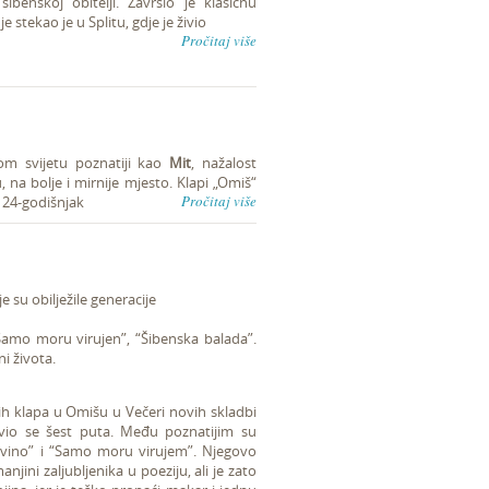
ibenskoj obitelji. Završio je klasičnu
 stekao je u Splitu, gdje je živio
Pročitaj više
om svijetu poznatiji kao
Mit
, nažalost
u, na bolje i mirnije mjesto. Klapi „Omiš“
Pročitaj više
 24-godišnjak
 su obilježile generacije
amo moru virujen”, “Šibenska balada”.
i života.
ih klapa u Omišu u Večeri novih skladbi
vio se šest puta. Među poznatijim su
o vino” i “Samo moru virujem”. Njegovo
jini zaljubljenika u poeziju, ali je zato