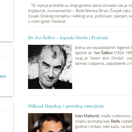
18. srpnja protekle su dvije godine dana od kada nas je na
književnik, numizmatičar – Bože Mimica Điran. Čovjek tako 
d
čovjek širokog osmjeha i velikog srca, poštovan, cijenjen, veli
u rodni grad i Festival
Dr. Ivo Šaškor – legenda Omiša i Festivala
Jedna od nezaobilaznih legendi 
liječnik dr.
Ivo Šaškor
(1924.-1994
ovaj je “dobri duh Omiša”, sves
latinist i talijanist, zaljubljenik u
lapa
Odlazak klapskog i sportskog entuzijasta
Ivan Madunić
, među rodbinom, p
svijetu poznatiji kao
Rade
, nažal
godine i otišao, neki kažu, na bol