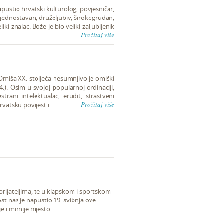
pustio hrvatski kulturolog, povjesničar,
jednostavan, druželjubiv, širokogrudan,
ki znalac. Bože je bio veliki zaljubljenik
Pročitaj više
Omiša XX. stoljeća nesumnjivo je omiški
.). Osim u svojoj popularnoj ordinaciji,
trani intelektualac, erudit, strastveni
Pročitaj više
 hrvatsku povijest i
rijateljima, te u klapskom i sportskom
ost nas je napustio 19. svibnja ove
je i mirnije mjesto.