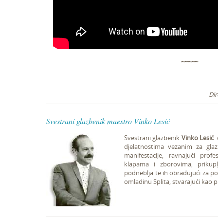
~~~~~
Dir
Svestrani glazbenik maestro Vinko Lesić
Svestrani glazbenik
Vinko Lesić
o
djelatnostima vezanim za glazb
manifestacije, ravnajući pro
klapama i zborovima, prikup
podneblja te ih obrađujući za po
omladinu Splita, stvarajući kao 