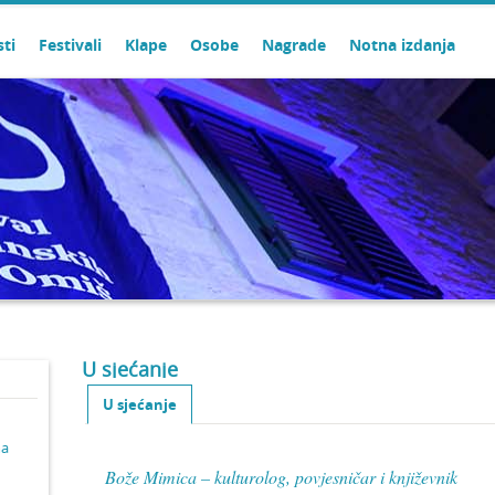
sti
Festivali
Klape
Osobe
Nagrade
Notna izdanja
U sjećanje
U sjećanje
ma
Bože Mimica – kulturolog, povjesničar i književnik