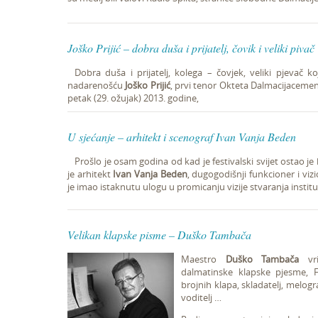
Joško Prijić – dobra duša i prijatelj, čovik i veliki pivač
Dobra duša i prijatelj, kolega – čovjek, veliki pjevač 
nadarenošću
Joško Prijić
, prvi tenor Okteta Dalmacijacement 
petak (29. ožujak) 2013. godine,
U sjećanje – arhitekt i scenograf Ivan Vanja Beden
Prošlo je osam godina od kad je festivalski svijet ostao j
je arhitekt
Ivan Vanja Beden
, dugogodišnji funkcioner i vi
je imao istaknutu ulogu u promicanju vizije stvaranja instituc
Velikan klapske pisme – Duško Tambača
Maestro
Duško Tambača
vri
dalmatinske klapske pjesme, F
brojnih klapa, skladatelj, melogr
voditelj …