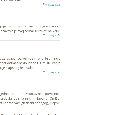
Pročitaj više
koji je život živio srcem i bogomdanom
završio je svoj zemaljski život na Veliki
Pročitaj više
e bez još jednog velikog imena. Preminuo
zionar dalmatinskih klapa u Omišu. Vanja
ije klapskog festivala.
Pročitaj više
jedna je i nezaobilazna poveznica
estivala dalmatinskih klapa u Omišu,
af i obrađivač, glazbeni pedagog, klapski