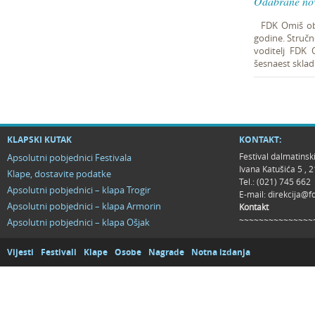
Odabrane nov
FDK Omiš obj
godine. Stručn
voditelj FDK
šesnaest sklad
KLAPSKI KUTAK
KONTAKT:
Festival dalmatinsk
Apsolutni pobjednici Festivala
Ivana Katušića 5 ,
Klape, dostavite podatke
Tel.: (021) 745 662
Apsolutni pobjednici – klapa Trogir
E-mail:
direkcija@f
Apsolutni pobjednici – klapa Armorin
Kontakt
~~~~~~~~~~~~~~~
Apsolutni pobjednici – klapa Ošjak
Vijesti
Festivali
Klape
Osobe
Nagrade
Notna izdanja