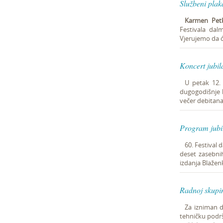
Službeni plak
Karmen Pet
Festivala dalm
Vjerujemo da će
Koncert jubi
U petak 12. 
dugogodišnje k
večer debitana
Program jubi
60. Festival 
deset zasebnih
izdanja Blaženk
Radnoj skupi
Za izniman d
tehničku podrš