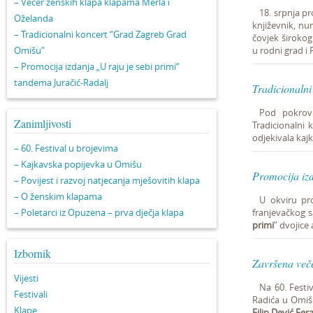
– Večer ženskih klapa klapama Merla i
18. srpnja pr
Oželanda
književnik, nu
– Tradicionalni koncert “Grad Zagreb Grad
čovjek širokog 
Omišu”
u rodni grad i 
– Promocija izdanja „U raju je sebi primi“
tandema Juračić-Radalj
Tradicionaln
Pod pokrovi
Zanimljivosti
Tradicionalni
odjekivala ka
– 60. Festival u brojevima
– Kajkavska popijevka u Omišu
Promocija izd
– Povijest i razvoj natjecanja mješovitih klapa
– O ženskim klapama
U okviru pr
– Poletarci iz Opuzena – prva dječja klapa
franjevačkog s
primi
” dvojice
Izbornik
Završena veče
Vijesti
Na 60. Festi
Festivali
Radića u Omišu
Klape
Filip Dević Fer