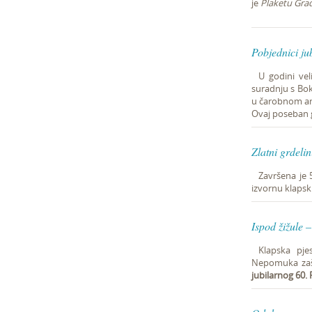
je
Plaketu Gra
Pobjednici ju
U godini vel
suradnju s Bok
u čarobnom am
Ovaj poseban 
Zlatni grdeli
Završena je 5
izvornu klapsku
Ispod žižule 
Klapska pj
Nepomuka zašt
jubilarnog 60.