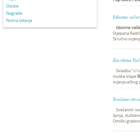
Osobe
Nagrade
Izborne večer
Notna izdanja
Izborne veče
Stjepana Radića
Stručno ocjenji
Završena Več
Skladba “
U ra
muške klape
B
ocjenjivačkog p
Svečano otvo
Svečanim ko
lipnja, službe
Omiški gradon