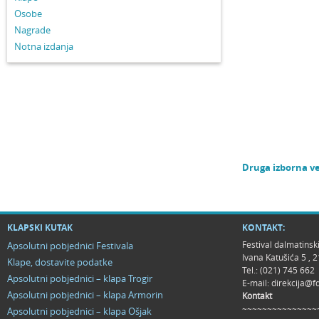
Osobe
Nagrade
Notna izdanja
Druga izborna v
KLAPSKI KUTAK
KONTAKT:
Festival dalmatinsk
Apsolutni pobjednici Festivala
Ivana Katušića 5 ,
Klape, dostavite podatke
Tel.: (021) 745 662
Apsolutni pobjednici – klapa Trogir
E-mail:
direkcija@f
Apsolutni pobjednici – klapa Armorin
Kontakt
~~~~~~~~~~~~~~~
Apsolutni pobjednici – klapa Ošjak