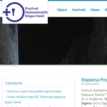
Vijesti
Festivali
Klape
O
Klapama Ping
Aktualnosti
02.Srpanj.2022.
Festival dalmatin
– Dojmovi sudionika jubilarnog festivala
Stjepana Radića (
– Večer muških klapa 60. Festivala klapama
(ž) iz Kraljevice,
S
Kaše i Omiš
Sagena
(m) iz Za