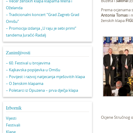
Buzeta i
Salona
(ž)
– Večer ženskih klapa klapama Merla i
Oželanda
Prema ocjenama st
– Tradicionalni koncert “Grad Zagreb Grad
Antonia Tomas
i 
ženskih klapa
FIG
Omišu”
– Promocija izdanja „U raju je sebi primi“
tandema Juračić-Radalj
Zanimljivosti
– 60. Festival u brojevima
– Kajkavska popijevka u Omišu
– Povijest i razvoj natjecanja mješovitih klapa
– O ženskim klapama
– Poletarci iz Opuzena – prva dječja klapa
Izbornik
Ocjene Stručnog o
Vijesti
Festivali
Klape