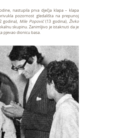
odine, nastupila prva dječja klapa – klapa
privukla pozornost gledališta na prepunoj
2 godina),
Mile Popović
(13 godina),
Živko
okalnu skupinu. Zanimljivo je istaknuti da je
oga pjevao dionicu basa.