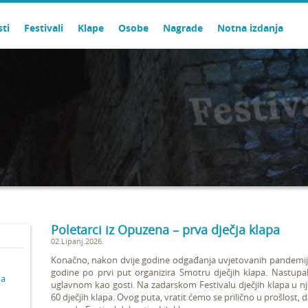
sti
Festivali
Klape
Osobe
Nagrade
Notna izdanja
Poletarci iz Opuzena – prva dječja klapa
02.Lipanj.2026.
Konačno, nakon dvije godine odgađanja uvjetovanih pandemijo
godine po prvi put organizira Smotru dječjih klapa. Nastupa
ma
uglavnom kao gosti. Na zadarskom Festivalu dječjih klapa u nj
60 dječjih klapa.
Ovog puta, vratit ćemo se prilično u prošlost, d