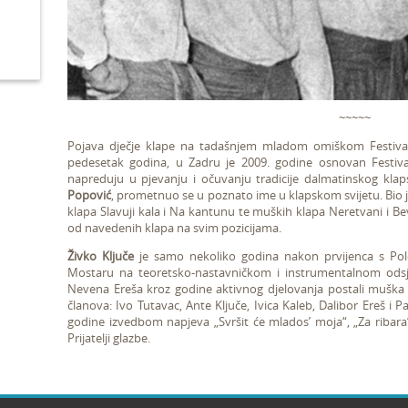
~~~~~
Pojava dječje klape na tadašnjem mladom omiškom Festival
pedesetak godina, u Zadru je 2009. godine osnovan Festival
napreduju u pjevanju i očuvanju tradicije dalmatinskog klap
Popović
, prometnuo se u poznato ime u klapskom svijetu. Bio j
klapa Slavuji kala i Na kantunu te muških klapa Neretvani i Be
od navedenih klapa na svim pozicijama.
Živko Ključe
je samo nekoliko godina nakon prvijenca s Pol
Mostaru na teoretsko-nastavničkom i instrumentalnom odsjek
Nevena Ereša kroz godine aktivnog djelovanja postali muška 
članova: Ivo Tutavac, Ante Ključe, Ivica Kaleb, Dalibor Ereš i P
godine izvedbom napjeva „Svršit će mlados’ moja“, „Za ribara“
Prijatelji glazbe.