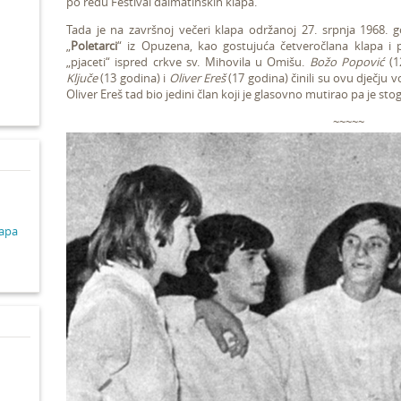
po redu Festival dalmatinskih klapa.
Tada je na završnoj večeri klapa održanoj 27. srpnja 1968. g
d
„
Poletarci
“ iz Opuzena, kao gostujuća četveročlana klapa i 
„pjaceti“ ispred crkve sv. Mihovila u Omišu.
Božo Popović
(1
Ključe
(13 godina) i
Oliver Ereš
(17 godina) činili su ovu dječju v
Oliver Ereš tad bio jedini član koji je glasovno mutirao pa je st
~~~~~
lapa