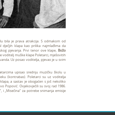
u bila je prava atrakcija. S odmakom od
 dječjih klapa kao prilika najmlađima da
skog pjevanja. Prvi tenor ove klape,
Božo
e voditelj muške klape Poletarci, mješovitih
vanda. Uz posao voditelja, pjevao je u svim
etarcima upisao srednju muzičku školu u
u (kontrabas). Poletarci su uz voditelja
klapa, a sastav je obogaćen s još nekoliko
avo Popović. Ovjekovječili su svoj rad 1986.
, i „Misečina“ za potrebe snimanja emisije