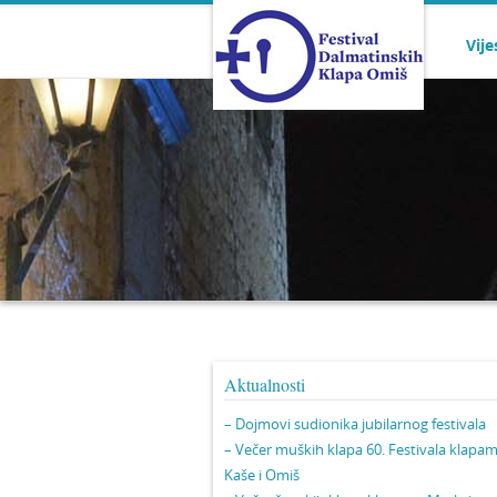
Vije
Aktualnosti
– Dojmovi sudionika jubilarnog festivala
– Večer muških klapa 60. Festivala klapa
Kaše i Omiš