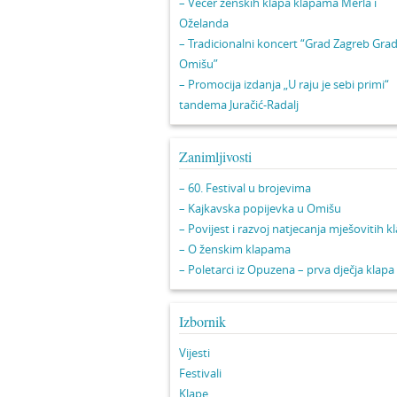
– Večer ženskih klapa klapama Merla i
Oželanda
– Tradicionalni koncert “Grad Zagreb Gra
Omišu”
– Promocija izdanja „U raju je sebi primi“
tandema Juračić-Radalj
Zanimljivosti
– 60. Festival u brojevima
– Kajkavska popijevka u Omišu
– Povijest i razvoj natjecanja mješovitih k
– O ženskim klapama
– Poletarci iz Opuzena – prva dječja klapa
Izbornik
Vijesti
Festivali
Klape