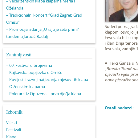
– Večer ženskih klapa klapama Merla i
Oželanda
– Tradicionalni koncert “Grad Zagreb Grad
Omišu”
Sudeći po nagradama
– Promocija izdanja „U raju je sebi primi“
klapom osvojio j
tandema Juračić-Radalj
Festivalu bili su a
i član žirija teno
festivalu, zadnjih 
Zanimljivosti
A Herci Ganza u M
– 60. Festival u brojevima
„
Branko Tomić dana
– Kajkavska popijevka u Omišu
pjevački vijek pro
– Povijest i razvoj natjecanja mješovitih klapa
nove pjevačke sna
– O ženskim klapama
– Poletarci iz Opuzena – prva dječja klapa
Ostali podatci:
Izbornik
Vijesti
Festivali
Klape