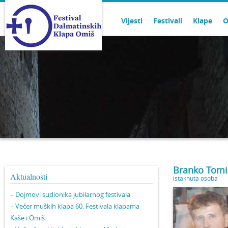
Vijesti
Festivali
Klape
O
Branko Tomi
Aktualnosti
istaknuta osoba
– Dojmovi sudionika jubilarnog festivala
– Večer muških klapa 60. Festivala klapama
Kaše i Omiš