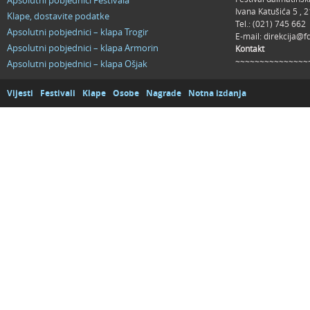
Apsolutni pobjednici Festivala
Ivana Katušića 5 ,
Klape, dostavite podatke
Tel.: (021) 745 662
Apsolutni pobjednici – klapa Trogir
E-mail:
direkcija@f
Apsolutni pobjednici – klapa Armorin
Kontakt
~~~~~~~~~~~~~~~
Apsolutni pobjednici – klapa Ošjak
Vijesti
Festivali
Klape
Osobe
Nagrade
Notna izdanja