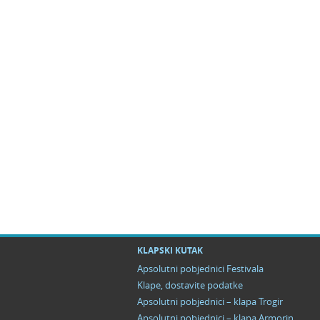
KLAPSKI KUTAK
Apsolutni pobjednici Festivala
Klape, dostavite podatke
Apsolutni pobjednici – klapa Trogir
Apsolutni pobjednici – klapa Armorin