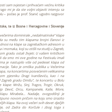
sti sam svjestan i prihvaćam većinu kritika
ago mi je da ste voljni objaviti intervju sa
lu
– počeo je prof. Stanić ugodni razgovor
tske, te iz Bosne i Hercegovine i Slovenije
 večerima dominirale „nedalmatinske“ klape
da su među tim klapama brojni članovi iz
 odnosi na klape sa zagrebačkom adresom u
a i momaka, koji su otišli na studij u Zagreb,
om gradu ostali živjeti. U vašem kritičkom
li da smo mi ove godine na Festivalu imali
ima je nastupilo više od pedeset klapa od
lmacije. Tako je omiška publika u Večerima
klapa, na koncertima posvećenim velikanima
kom pjesniku Dragi Ivaniševiću, kao i na
d Zagreb gradu Omišu“, te koncertu u Bolu
klape: Mrižu, Sinj, Tragos, Trogir, Okruk,
ip Dević, Orcu, Kampanele, Kaše, More,
lapu Mirabela… Nadalje, ovogodišnji je
otpuno novom pričom na koju smo izrazito
čjih klapa. Na ovoj večeri svih devet dječjih
ije, od Zadra do Korčule i zbog toga s
ćnost.