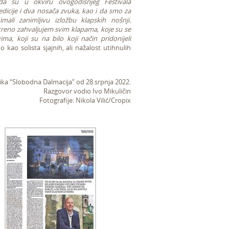
 su u okviru ovogodišnjeg Festivala
dicije i dva nosača zvuka, kao i da smo za
 imali zanimljivu izložbu klapskih nošnji.
kreno zahvaljujem svim klapama, koje su se
ima, koji su na bilo koji način pridonijeli
 kao solista sjajnih, ali nažalost utihnulih
ka “Slobodna Dalmacija” od 28.srpnja 2022.
Razgovor vodio Ivo Mikuličin
Fotografije: Nikola Vilić/Cropix