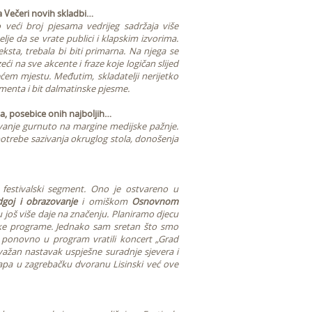
a Večeri novih skladbi…
 veći broj pjesama vedrijeg sadržaja više
lje da se vrate publici i klapskim izvorima.
ksta, trebala bi biti primarna. Na njega se
eći na sve akcente i fraze koje logičan slijed
ćem mjestu. Međutim, skladatelji nerijetko
menta i bit dalmatinske pjesme.
pa, posebice onih najboljih…
jevanje gurnuto na margine medijske pažnje.
 potrebe sazivanja okruglog stola, donošenja
 festivalski segment. Ono je ostvareno u
goj i obrazovanje
i omiškom
Osnovnom
 još više daje na značenju. Planiramo djecu
alske programe. Jednako sam sretan što smo
 ponovno u program vratili koncert „Grad
ažan nastavak uspješne suradnje sjevera i
lapa u zagrebačku dvoranu Lisinski već ove