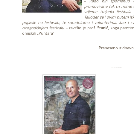
–
Rado bih spomenuo da
promovirane čak tri notne e
vrijeme trajanja festivala
Također se i ovim putem is
pojavile na festivalu, te suradnicima i volonterima, kao i sv
ovogodišnjem festivalu –
završio je prof.
Stanić
, koga pamtimo
omiških „Puntara“.
Preneseno iz dnevni
~~~~~