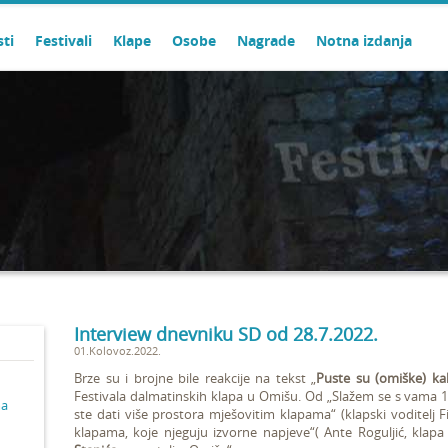
sti
Festivali
Klape
Osobe
Nagrade
Notna izdanja
Interview dnevniku SD od 28.7.2022.
01.Kolovoz.2022.
Brze su i brojne bile reakcije na tekst „
Puste su (omiške) ka
Festivala dalmatinskih klapa u Omišu. Od „Slažem se s vama 10
ma
ste dati više prostora mješovitim klapama“ (klapski voditelj 
klapama, koje njeguju izvorne napjeve“( Ante Roguljić, klapa