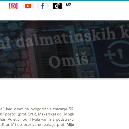
le
“, kao osvrt na ovogodišnja zbivanja 56.
1 posto“ (prof. Srzić, Makarska) do „Mogli
Filian Vuletić), od „Hvala vam na podstreku
 „Krunik“) do očekivane reakcije prof.
Mije