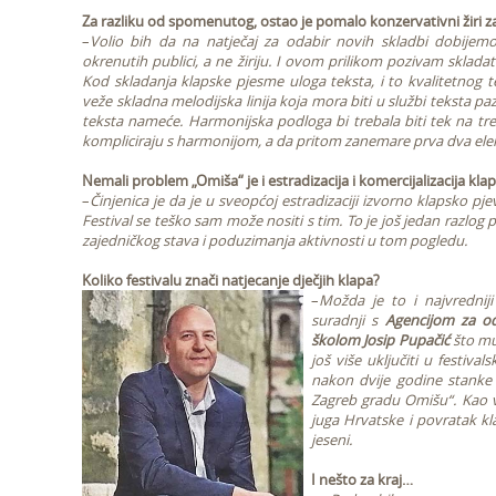
Za razliku od spomenutog, ostao je pomalo konzervativni žiri z
–
Volio bih da na natječaj za odabir novih skladbi dobijemo
okrenutih publici, a ne žiriju. I ovom prilikom pozivam skladate
Kod skladanja klapske pjesme uloga teksta, i to kvalitetnog te
veže skladna melodijska linija koja mora biti u službi teksta paz
teksta nameće. Harmonijska podloga bi trebala biti tek na tre
kompliciraju s harmonijom, a da pritom zanemare prva dva ele
Nemali problem „Omiša“ je i estradizacija i komercijalizacija kla
–
Činjenica je da je u sveopćoj estradizaciji izvorno klapsko p
Festival se teško sam može nositi s tim. To je još jedan razlog
zajedničkog stava i poduzimanja aktivnosti u tom pogledu.
Koliko festivalu znači natjecanje dječjih klapa?
–
Možda je to i najvredniji
suradnji s
Agencijom za od
školom Josip Pupačić
što mu
još više uključiti u festiv
nakon dvije godine stanke
Zagreb gradu Omišu“. Kao v
juga Hrvatske i povratak k
jeseni.
I nešto za kraj…