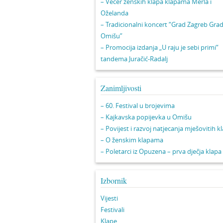
– Večer ženskih klapa klapama Merla i
Oželanda
– Tradicionalni koncert “Grad Zagreb Gra
Omišu”
– Promocija izdanja „U raju je sebi primi“
tandema Juračić-Radalj
Zanimljivosti
– 60. Festival u brojevima
– Kajkavska popijevka u Omišu
– Povijest i razvoj natjecanja mješovitih k
– O ženskim klapama
– Poletarci iz Opuzena – prva dječja klapa
Izbornik
Vijesti
Festivali
Klape