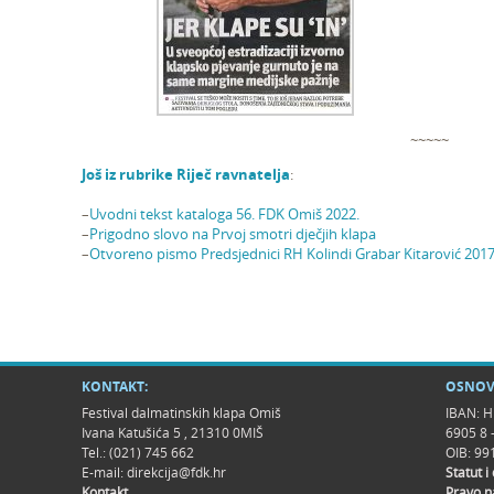
~~~~~
Još iz rubrike Riječ ravnatelja
:
–
Uvodni tekst kataloga 56. FDK Omiš 2022.
–
Prigodno slovo na Prvoj smotri dječjih klapa
–
Otvoreno pismo Predsjednici RH Kolindi Grabar Kitarović 2017
KONTAKT:
OSNOV
Festival dalmatinskih klapa Omiš
IBAN: H
Ivana Katušića 5 , 21310 0MIŠ
6905 8 
Tel.: (021) 745 662
OIB: 9
E-mail:
direkcija@fdk.hr
Statut i
Kontakt
Pravo n