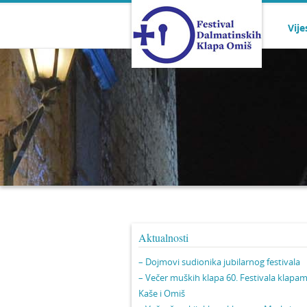
Vije
Aktualnosti
– Dojmovi sudionika jubilarnog festivala
– Večer muških klapa 60. Festivala klapa
Kaše i Omiš