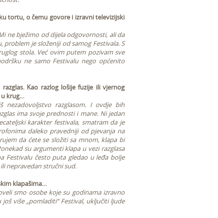
ku tortu, o čemu govore i izravni televizijski
 Mi ne bježimo od dijela odgovornosti, ali da
, problem je složeniji od samog Festivala. S
okruglog stola. Već ovim putem pozivam sve
i podršku ne samo Festivalu nego općenito
azglas. Kao razlog lošije fuzije ili vjernog
u u krug…
 nezadovoljstvo razglasom. I ovdje bih
glas ima svoje prednosti i mane. Ni jedan
cateljski karakter festivala, smatram da je
rofonima daleko pravedniji od pjevanja na
ujem da ćete se složiti sa mnom, klapa bi
Ponekad su argumenti klapa u vezi razglasa
 Festivalu često puta gledao u leđa bolje
 ili nepravedan stručni sud.
inskim klapašima…
oveli smo osobe koje su godinama izravno
š više „pomladiti“ Festival, uključiti ljude