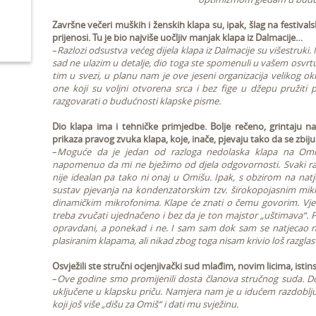
Završne večeri muških i ženskih klapa su, ipak, šlag na festivals
prijenosi. Tu je bio najviše uočljiv manjak klapa iz Dalmacije…
–
Razlozi odsustva većeg dijela klapa iz Dalmacije su višestruki.
sad ne ulazim u detalje, dio toga ste spomenuli u vašem osvrtu
tim u svezi, u planu nam je ove jeseni organizacija velikog 
one koji su voljni otvorena srca i bez fige u džepu pružit
razgovarati o budućnosti klapske pisme.
Dio klapa ima i tehničke primjedbe. Bolje rečeno, grintaju na r
prikaza pravog zvuka klapa, koje, inače, pjevaju tako da se zbij
–
Moguće da je jedan od razloga nedolaska klapa na Omiš
napomenuo da mi ne bježimo od djela odgovornosti. Svaki raz
nije idealan pa tako ni onaj u Omišu. Ipak, s obzirom na natje
sustav pjevanja na kondenzatorskim tzv. širokopojasnim mik
dinamičkim mikrofonima. Klape će znati o čemu govorim. Vjer
treba zvučati ujednačeno i bez da je ton majstor „uštimava“. 
opravdani, a ponekad i ne. I sam sam dok sam se natjecao na
plasiranim klapama, ali nikad zbog toga nisam krivio loš razglas
Osvježili ste stručni ocjenjivački sud mlađim, novim licima, ist
–
Ove godine smo promijenili dosta članova stručnog suda. D
uključene u klapsku priču. Namjera nam je u idućem razdoblju jo
koji još više „dišu za Omiš“ i dati mu svježinu.