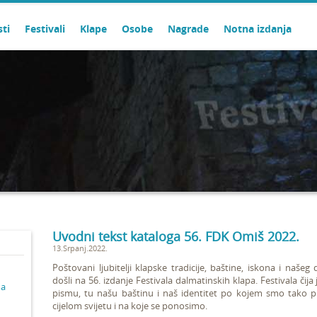
sti
Festivali
Klape
Osobe
Nagrade
Notna izdanja
Uvodni tekst kataloga 56. FDK Omiš 2022.
13.Srpanj.2022.
Poštovani ljubitelji klapske tradicije, baštine, iskona i naše
došli na 56. izdanje Festivala dalmatinskih klapa. Festivala čij
ma
pismu, tu našu baštinu i naš identitet po kojem smo tako prep
cijelom svijetu i na koje se ponosimo.