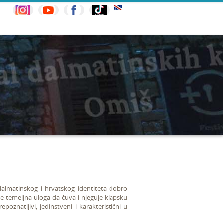
g dalmatinskog i hrvatskog identiteta dobro
a je temeljna uloga da čuva i njeguje klapsku
oznatljivi, jedinstveni i karakteristični u