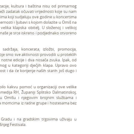
acije, kultura i baština nisu od primarnog
teži zadatak očuvati vrijednosti koje su nam
ašima koji sudjeluju ove godine u koncertima
jernosti i ljubavi s kojom dolazite u Omiš na
velika klapska obitelj. U složenoj i velikoj
 naše je srce iskreno i podjednako otvoreno
sadržaja, koncerata, izložbi, promocija,
oje smo sve aktivnosti provodili u proteklih
 notne edicije i dva nosača zvuka. Ipak, od
og u kategoriji dječjih klapa. Upravo ovo
 i da će korijenje naših starih još dugo i
bilo kakvu pomoć u organizaciji ove velike
 medija RH, Županiji Splitsko Dalmatinskoj,
du Omišu i njegovim brojnim službama i
ala momcima iz radne grupe i hostesama bez
 Gradu i na gradskim trgovima uživaju u
njeg Festivala.