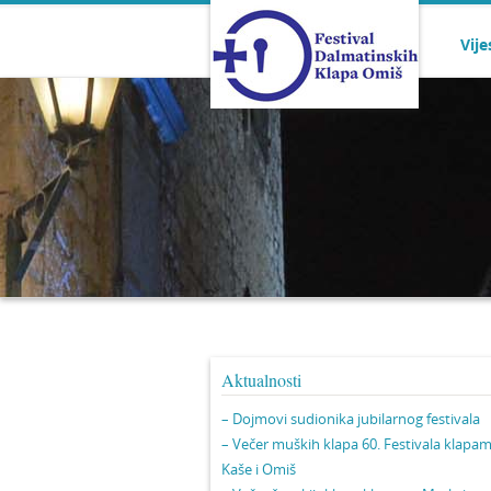
Vije
Aktualnosti
– Dojmovi sudionika jubilarnog festivala
– Večer muških klapa 60. Festivala klapa
Kaše i Omiš