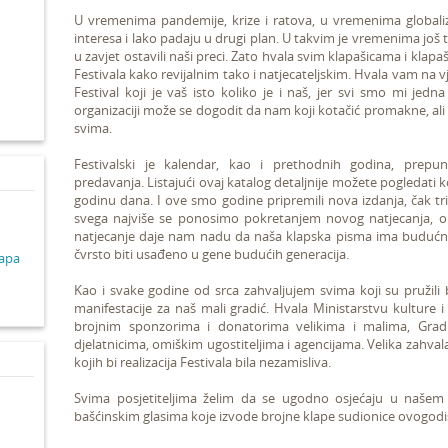
U vremenima pandemije, krize i ratova, u vremenima globaliz
interesa i lako padaju u drugi plan. U takvim je vremenima još 
d
u zavjet ostavili naši preci. Zato hvala svim klapašicama i klap
Festivala kako revijalnim tako i natjecateljskim. Hvala vam na v
Festival koji je vaš isto koliko je i naš, jer svi smo mi jedna 
organizaciji može se dogodit da nam koji kotačić promakne, ali
svima.
Festivalski je kalendar, kao i prethodnih godina, prepun 
predavanja. Listajući ovaj katalog detaljnije možete pogledati k
godinu dana. I ove smo godine pripremili nova izdanja, čak tri
svega najviše se ponosimo pokretanjem novog natjecanja, on
natjecanje daje nam nadu da naša klapska pisma ima budućnost
čvrsto biti usađeno u gene budućih generacija.
lapa
Kao i svake godine od srca zahvaljujem svima koji su pružili 
manifestacije za naš mali gradić. Hvala Ministarstvu kulture i
brojnim sponzorima i donatorima velikima i malima, Gra
djelatnicima, omiškim ugostiteljima i agencijama. Velika zahv
kojih bi realizacija Festivala bila nezamisliva.
Svima posjetiteljima želim da se ugodno osjećaju u našem
bašćinskim glasima koje izvode brojne klape sudionice ovogodiš