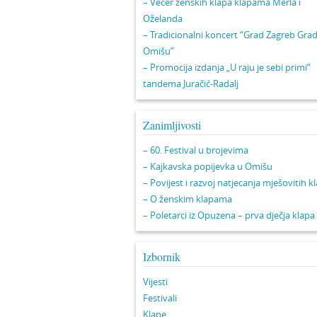
– Večer ženskih klapa klapama Merla i
Oželanda
– Tradicionalni koncert “Grad Zagreb Gra
Omišu”
– Promocija izdanja „U raju je sebi primi“
tandema Juračić-Radalj
Zanimljivosti
– 60. Festival u brojevima
– Kajkavska popijevka u Omišu
– Povijest i razvoj natjecanja mješovitih k
– O ženskim klapama
– Poletarci iz Opuzena – prva dječja klapa
Izbornik
Vijesti
Festivali
Klape