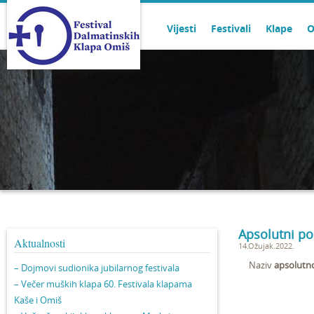
Vijesti
Festivali
Klape
O
Apsolutni pob
Aktualnosti
14.Ožujak.2022.
Naziv
apsolutn
– Dojmovi sudionika jubilarnog festivala
– Večer muških klapa 60. Festivala klapama
Kaše i Omiš