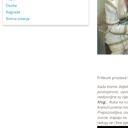
Osobe
Nagrade
Notna izdanja
Prilikom proslave 
Kada bismo željeli 
postojanost, upo
nedovoljne su rije
Krug
… Ruka na ruc
krenuti prema novo
Prepoznatljiva, os
zvone, stapaju se,
raduju se i žive p