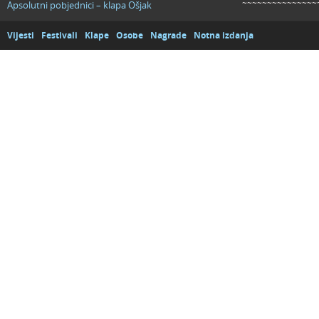
~~~~~~~~~~~~~~~
Apsolutni pobjednici – klapa Ošjak
Vijesti
Festivali
Klape
Osobe
Nagrade
Notna izdanja