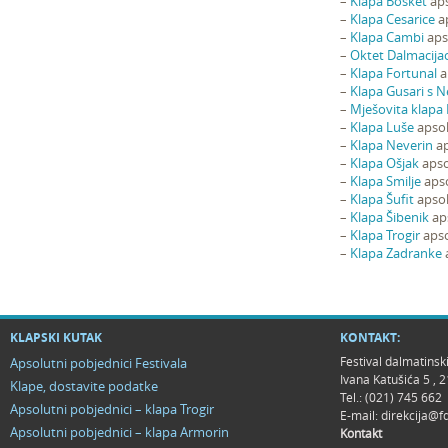
–
Klapa Bošket
aps
–
Klapa Cesarice
ap
–
Klapa Cambi
apso
–
Oktet Dalmacij
–
Klapa Fortunal
a
–
Klapa Gusari s N
–
Mješovita klapa
–
Klapa Luše
apsol
–
Klapa Neverin
ap
–
Klapa Ošjak
apso
–
Klapa Smilje
apso
–
Klapa Šufit
apsol
–
Klapa Šibenik
aps
–
Klapa Trogir
apso
–
Klapa Zadranke
a
KLAPSKI KUTAK
KONTAKT:
Festival dalmatinsk
Apsolutni pobjednici Festivala
Ivana Katušića 5 ,
Klape, dostavite podatke
Tel.: (021) 745 662
Apsolutni pobjednici – klapa Trogir
E-mail:
direkcija@f
Apsolutni pobjednici – klapa Armorin
Kontakt