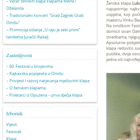
– Večer ženskih klapa klapama Merla i
Ženska klapa
Luk
Oželanda
najupornije, najkva
uspjeha, koji poči
– Tradicionalni koncert “Grad Zagreb Grad
maestru Vinku Ba
Omišu”
Na omiškom Festiva
– Promocija izdanja „U raju je sebi primi“
domicil izvan Dal
tandema Juračić-Radalj
izvedbama, njeguju
Apsolutne pobjedn
klapa redovito sud
publike, dvije osv
Zanimljivosti
jedna od najtrofej
– 60. Festival u brojevima
– Kajkavska popijevka u Omišu
– Povijest i razvoj natjecanja mješovitih klapa
– O ženskim klapama
– Poletarci iz Opuzena – prva dječja klapa
Izbornik
Vijesti
Festivali
Klape