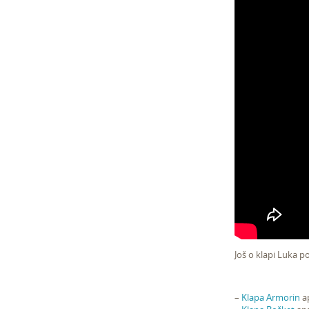
Još o klapi Luka p
–
Klapa Armorin
ap