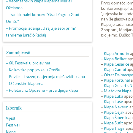
– Večer ženskih klapa klapama Merla i
Prvoj domaćoj omi
Oželanda
konkurenciji split
“Jurjevska kolend
– Tradicionalni koncert “Grad Zagreb Grad
najviše glasova pub
Omišu”
Klapa je tada nast
– Promocija izdanja „U raju je sebi primi“
2.soprani, Marijana
tandema Juračić-Radalj
bio je mo. Duško 
Zanimljivosti
–
Klapa Armorin
ap
–
Klapa Bošket
aps
– 60. Festival u brojevima
–
Klapa Cesarice
ap
–
Klapa Cambi
apso
– Kajkavska popijevka u Omišu
–
Oktet Dalmacij
– Povijest i razvoj natjecanja mješovitih klapa
–
Klapa Fortunal
a
– O ženskim klapama
–
Klapa Gusari s N
– Poletarci iz Opuzena – prva dječja klapa
–
Mješovita klapa
–
Klapa Luka
apsol
–
Klapa Luše
apsol
–
Klapa Neverin
ap
Izbornik
–
Klapa Ošjak
apso
–
Klapa Šibenik
aps
Vijesti
–
Klapa Šufit
apsol
Festivali
–
Klapa Trogir
apso
Klape