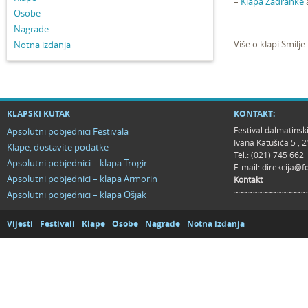
–
Klapa Zadranke
a
Osobe
Nagrade
Više o klapi Smilj
Notna izdanja
KLAPSKI KUTAK
KONTAKT:
Festival dalmatinsk
Apsolutni pobjednici Festivala
Ivana Katušića 5 ,
Klape, dostavite podatke
Tel.: (021) 745 662
Apsolutni pobjednici – klapa Trogir
E-mail:
direkcija@f
Apsolutni pobjednici – klapa Armorin
Kontakt
~~~~~~~~~~~~~~~
Apsolutni pobjednici – klapa Ošjak
Vijesti
Festivali
Klape
Osobe
Nagrade
Notna izdanja