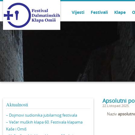
Vijesti
Festivali
Klape
O
Apsolutni pob
Aktualnosti
22.Listopad.2025.
Naziv
apsolutn
– Dojmovi sudionika jubilarnog festivala
– Večer muških klapa 60. Festivala klapama
Kaše i Omiš