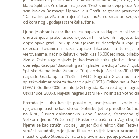
klapu Split, a s Velolučanima je već 1960. snimio dvije ploče. Ve
svih krajeva Dalmacije. Upravo je u Omišu te godine praizv
“Dalmatino,povišću pritrujena” koju možemo smatrati svo
od koralnog ugođaja i stare čakavštine.
Ljubo je obradio otprilike tisuću napjeva za klape; tonski snimi
unutrašnjosti preko tisuću svjetovnih i crkvenih napjeva. L
objedinjava građu prikupljenu tijekom tri desetljeća u kojoj j
uzrečica, kovanica i fraza, zapisao Likarušu na temelju p
vjerovanjima, načinio čakavski rječnik sa 16.000 jedinica, bilje
života. Osim toga objavio je dvadesetak zbirki glazbe i deset
utemeljio časopis “Bašćinski glasi” i glazbenu ediciju “Leut”. Lj
Splitsko-dalmatinske županije “Čuj, dozivlju časni pređi” (199
nagrade Grada Splita (1985. i 1993.), Nagradu Grada Solina 
splitsko-dalmatinske za životno djelo (1997.). Odlikovan je R
(1997.). Godine 2006. primio je Grb grada Raba te drugu nagra
Uskrsnuće, 2006.). Najvišu nagradu struke – Porin za životno dj
Premda je Ljubo kasnije potaknuo, usmjeravao i vodio cijel
njegovanje baštine kao što su: Solinske ljetne priredbe, Suću
na Klisu, Susreti dalmatinskih klapa Sudamja, Korizmeno gl
Velikom tjednu “Puče moj” i Pasionska baština u Zagrebu, ip
Njemu se kao stručni voditelj, umjetnički direktor, član Festival
stručni suradnik, ocjenjivač ili autor uvijek iznova vraćao 
maestro Ljubo Stipišić Delmata s pravom zavrjeđuje počasno m