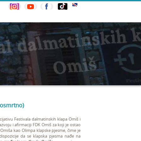
posmrtno)
cijativu Festivala dalmatinskih klapa Omiš i
zvoju i afirmaciji FDK Omiš za koji je ostao
a Omiša kao Olimpa klapske pjesme, čime je
edispozicije da se klapska pjesma nađe na