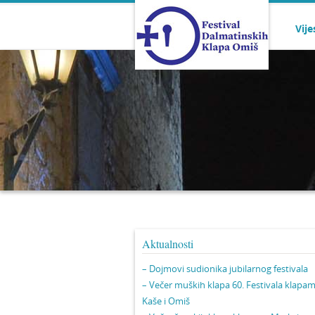
Vije
Aktualnosti
– Dojmovi sudionika jubilarnog festivala
– Večer muških klapa 60. Festivala klapa
Kaše i Omiš