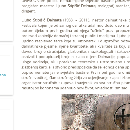
UNESCO-vom popisu nematerijalne svjetske baštine
počasni
proglašen maestro
Ljubo Stipišić Delmata
, melograf, aranžer,
dirigent.
d
Ljubo Stipišić Delmata
(1938. – 2011.), nestor dalmatinske 
Festivala kojem je od samog osnutka udahnuo dušu, dao mu k
potom tijekom prvih godina od njega “učinio” pravi prepoznatl
proizvod zanimljiv domaćoj i stranoj publici i medijima. Ljubo j
ujedno raspisivao terce koje su vizionarski i dugoročno odzvo
dalmatinske pjesme, njene kvantitete, ali i kvalitete za koj
doveo brojne stručnjake, glazbenike, muzikologe,ali i čakavs
osnivač i podupiratelj brojnih klapa diljem Dalmacije, popular
uloge voditelja, ali i potaknuo teoretsko i ustrojstveno ur
glazbenoj karti, ali i stvorio predispozicije da se jednog da
popisu nematerijalne svjetske baštine. Prvih pet godina omi
lapa
stručni voditelj, član stručnog žirija za ocjenjivanje klapa i iz
organizator stručnih skupova i savjetnik za sva stručna pitan
rasutoj po konobama udahnuo novi život, vrijednost i smisao.