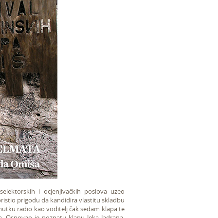
elektorskih i ocjenjivačkih poslova uzeo
ristio prigodu da kandidira vlastitu skladbu
enutku radio kao voditelj čak sedam klapa te
om. Osnovao je poznatu klapu Jeka Jadrana,