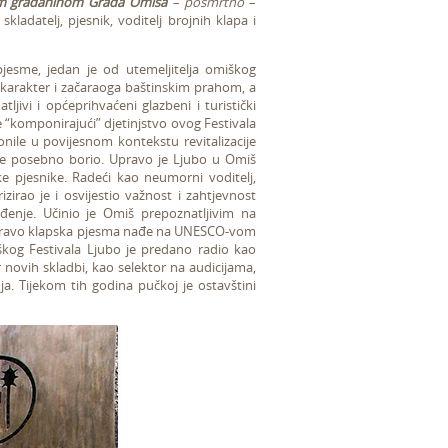
m građaninom Grada Omiša
– posmrtno
–
 skladatelj, pjesnik, voditelj brojnih klapa i
pjesme, jedan je od utemeljitelja omiškog
arakter i začaraoga baštinskim prahom, a
jivi i općeprihvaćeni glazbeni i turistički
e “komponirajući” djetinjstvo ovog Festivala
nile u povijesnom kontekstu revitalizacije
u se posebno borio. Upravo je Ljubo u Omiš
ke pjesnike. Radeći kao neumorni voditelj,
izirao je i osvijestio važnost i zahtjevnost
eđenje. Učinio je Omiš prepoznatljivim na
na upravo klapska pjesma nađe na UNESCO-vom
škog Festivala Ljubo je predano radio kao
bor novih skladbi, kao selektor na audicijama,
ja. Tijekom tih godina pučkoj je ostavštini