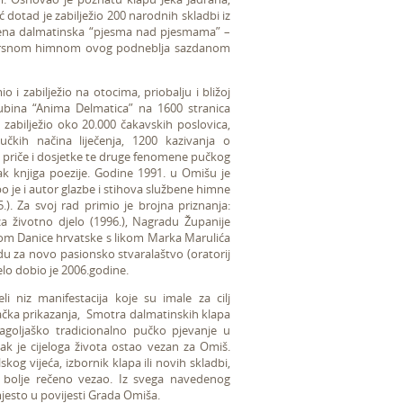
ć dotad je zabilježio 200 narodnih skladbi iz
edena dalmatinska “pjesma nad pjesmama” –
jevrsnom himnom ovog podneblja sazdanom
o i zabilježio na otocima, priobalju i bližoj
jubina “Anima Delmatica” na 1600 stranica
e zabilježio oko 20.000 čakavskih poslovica,
učkih načina liječenja, 1200 kazivanja o
žio priče i dosjetke te druge fenomene pučkog
ak knjiga poezije. Godine 1991. u Omišu je
ubo je i autor glazbe i stihova službene himne
5.). Za svoj rad primio je brojna priznanja:
za životno djelo (1996.), Nagradu Županije
edom Danice hrvatske s likom Marka Marulića
du za novo pasionsko stvaralaštvo (oratorij
elo dobio je 2006.godine.
i niz manifestacija koje su imale za cilj
račka prikazanja, Smotra dalmatinskih klapa
agoljaško tradicionalno pučko pjevanje u
ak je cijeloga života ostao vezan za Omiš.
skog vijeća, izbornik klapa ili novih skladbi,
ili bolje rečeno vezao. Iz svega navedenog
jesto u povijesti Grada Omiša.