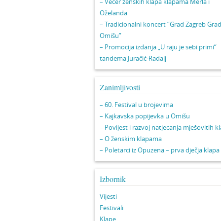
– Večer ženskih klapa klapama Merla i
Oželanda
– Tradicionalni koncert “Grad Zagreb Gra
Omišu”
– Promocija izdanja „U raju je sebi primi“
tandema Juračić-Radalj
Zanimljivosti
– 60. Festival u brojevima
– Kajkavska popijevka u Omišu
– Povijest i razvoj natjecanja mješovitih k
– O ženskim klapama
– Poletarci iz Opuzena – prva dječja klapa
Izbornik
Vijesti
Festivali
Klape