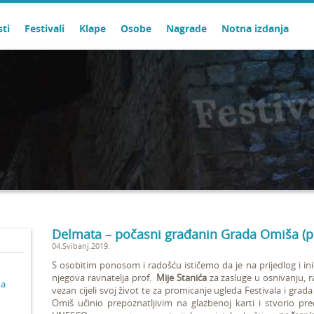
sti
Festivali
Klape
Osobe
Nagrade
Notna izdanja
Delmata – počasni građanin Grada Omiša (
04.Svibanj.2019.
S osobitim ponosom i radošću ističemo da je na prijedlog i ini
njegova ravnatelja prof.
Mije Stanića
za zasluge u osnivanju, ra
ma
vezan cijeli svoj život te za promicanje
ugleda Festivala i grad
Omiš učinio prepoznatljivim na glazbenoj karti i stvorio pr