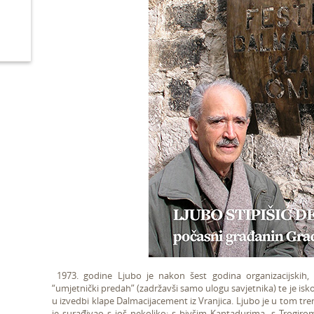
1973. godine Ljubo je nakon šest godina organizacijskih, s
“umjetnički predah” (zadržavši samo ulogu savjetnika) te je isko
u izvedbi klape Dalmacijacement iz Vranjica. Ljubo je u tom tr
je surađivao s još nekoliko: s bivšim Kantadurima, s Trogir