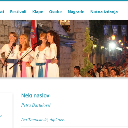
sti
Festivali
Klape
Osobe
Nagrade
Notna izdanja
Neki naslov
Petra Bartulović
ma
Ivo Tomasović, dipl.oec.