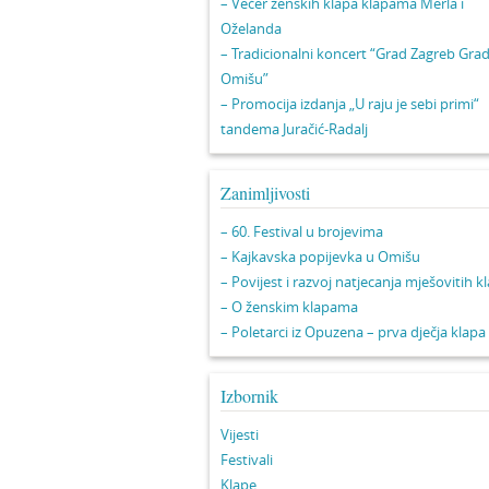
– Večer ženskih klapa klapama Merla i
Oželanda
– Tradicionalni koncert “Grad Zagreb Gra
Omišu”
– Promocija izdanja „U raju je sebi primi“
tandema Juračić-Radalj
Zanimljivosti
– 60. Festival u brojevima
– Kajkavska popijevka u Omišu
– Povijest i razvoj natjecanja mješovitih k
– O ženskim klapama
– Poletarci iz Opuzena – prva dječja klapa
Izbornik
Vijesti
Festivali
Klape