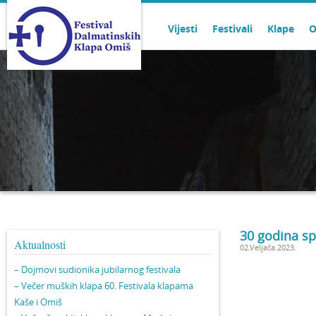
Vijesti
Festivali
Klape
O
30 godina spl
Aktualnosti
02.Veljača.2023.
– Dojmovi sudionika jubilarnog festivala
– Večer muških klapa 60. Festivala klapama
Kaše i Omiš