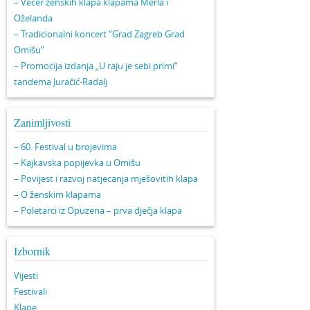
– Večer ženskih klapa klapama Merla i
Oželanda
– Tradicionalni koncert “Grad Zagreb Grad
Omišu”
– Promocija izdanja „U raju je sebi primi“
tandema Juračić-Radalj
Zanimljivosti
– 60. Festival u brojevima
– Kajkavska popijevka u Omišu
– Povijest i razvoj natjecanja mješovitih klapa
– O ženskim klapama
– Poletarci iz Opuzena – prva dječja klapa
Izbornik
Vijesti
Festivali
Klape