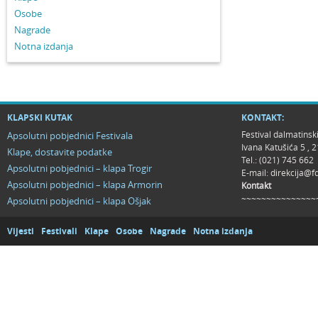
Osobe
Nagrade
Notna izdanja
KLAPSKI KUTAK
KONTAKT:
Festival dalmatinsk
Apsolutni pobjednici Festivala
Ivana Katušića 5 ,
Klape, dostavite podatke
Tel.: (021) 745 662
Apsolutni pobjednici – klapa Trogir
E-mail:
direkcija@f
Apsolutni pobjednici – klapa Armorin
Kontakt
~~~~~~~~~~~~~~~
Apsolutni pobjednici – klapa Ošjak
Vijesti
Festivali
Klape
Osobe
Nagrade
Notna izdanja