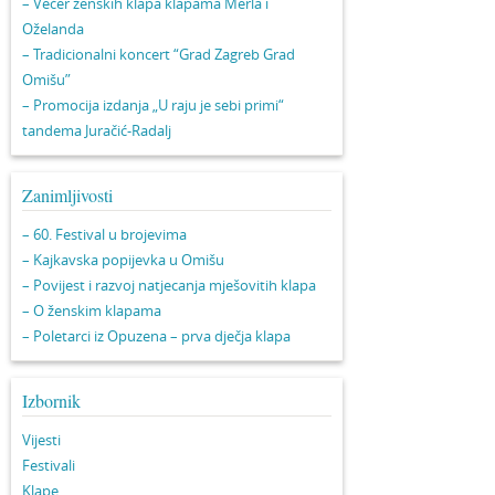
– Večer ženskih klapa klapama Merla i
Oželanda
– Tradicionalni koncert “Grad Zagreb Grad
Omišu”
– Promocija izdanja „U raju je sebi primi“
tandema Juračić-Radalj
Zanimljivosti
– 60. Festival u brojevima
– Kajkavska popijevka u Omišu
– Povijest i razvoj natjecanja mješovitih klapa
– O ženskim klapama
– Poletarci iz Opuzena – prva dječja klapa
Izbornik
Vijesti
Festivali
Klape