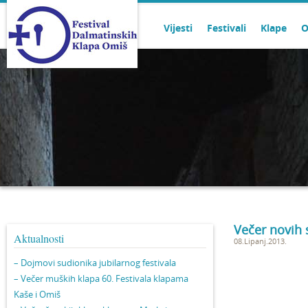
Vijesti
Festivali
Klape
O
Večer novih 
Aktualnosti
08.Lipanj.2013.
– Dojmovi sudionika jubilarnog festivala
– Večer muških klapa 60. Festivala klapama
Kaše i Omiš