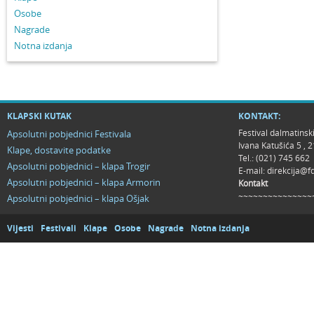
Osobe
Nagrade
Notna izdanja
KLAPSKI KUTAK
KONTAKT:
Festival dalmatinsk
Apsolutni pobjednici Festivala
Ivana Katušića 5 ,
Klape, dostavite podatke
Tel.: (021) 745 662
Apsolutni pobjednici – klapa Trogir
E-mail:
direkcija@f
Apsolutni pobjednici – klapa Armorin
Kontakt
~~~~~~~~~~~~~~~
Apsolutni pobjednici – klapa Ošjak
Vijesti
Festivali
Klape
Osobe
Nagrade
Notna izdanja