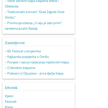
– Večer ženskih klapa klapama Merla i
Oželanda
– Tradicionalni koncert “Grad Zagreb Grad
Omišu”
– Promocija izdanja „U raju je sebi primi“
tandema Juračić-Radalj
Zanimljivosti
– 60. Festival u brojevima
– Kajkavska popijevka u Omišu
– Povijest i razvoj natjecanja mješovitih klapa
– O ženskim klapama
– Poletarci iz Opuzena – prva dječja klapa
Izbornik
Vijesti
Festivali
Klape