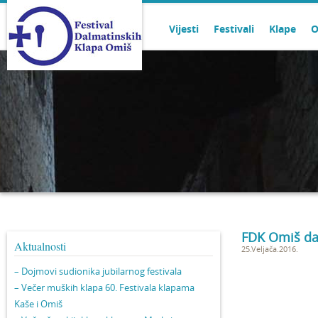
Vijesti
Festivali
Klape
O
FDK Omiš dan
Aktualnosti
25.Veljača.2016.
– Dojmovi sudionika jubilarnog festivala
– Večer muških klapa 60. Festivala klapama
Kaše i Omiš