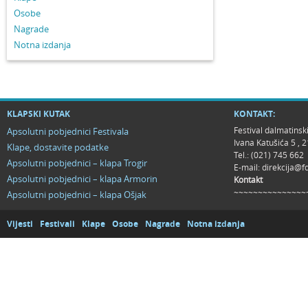
Osobe
Nagrade
Notna izdanja
KLAPSKI KUTAK
KONTAKT:
Festival dalmatinsk
Apsolutni pobjednici Festivala
Ivana Katušića 5 ,
Klape, dostavite podatke
Tel.: (021) 745 662
Apsolutni pobjednici – klapa Trogir
E-mail:
direkcija@f
Apsolutni pobjednici – klapa Armorin
Kontakt
~~~~~~~~~~~~~~~
Apsolutni pobjednici – klapa Ošjak
Vijesti
Festivali
Klape
Osobe
Nagrade
Notna izdanja