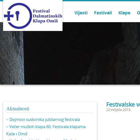
Vijesti
Festivali
Klape
O
Festivalske 
Aktualnosti
22.Veljača.2013.
– Dojmovi sudionika jubilarnog festivala
– Večer muških klapa 60. Festivala klapama
Kaše i Omiš