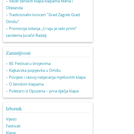
– Večer ženskih klapa klapama Merla i
Oželanda
– Tradicionalni koncert “Grad Zagreb Grad
Omišu”
– Promocija izdanja „U raju je sebi primi“
tandema Juračić-Radalj
Zanimljivosti
– 60. Festival u brojevima
– Kajkavska popijevka u Omišu
– Povijest i razvoj natjecanja mješovitih klapa
– O ženskim klapama
– Poletarci iz Opuzena – prva dječja klapa
Izbornik
Vijesti
Festivali
Klape