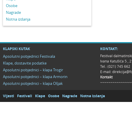
Osobe
Nagrade
Notna izdanja
KLAPSKI KUTAK
KONTAKT:
Festival dalmatinsk
Apsolutni pobjednici Festivala
Ivana Katušića 5 ,
Klape, dostavite podatke
Tel.: (021) 745 662
Apsolutni pobjednici – klapa Trogir
E-mail:
direkcija@f
Apsolutni pobjednici – klapa Armorin
Kontakt
~~~~~~~~~~~~~~~
Apsolutni pobjednici – klapa Ošjak
Vijesti
Festivali
Klape
Osobe
Nagrade
Notna izdanja