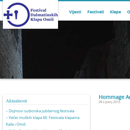
Vijesti
Festivali
Klape
O
Hommage An
Aktualnosti
09.Lipanj.2013.
– Dojmovi sudionika jubilarnog festivala
– Večer muških klapa 60. Festivala klapama
Kaše i Omiš