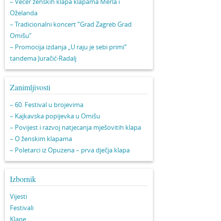
– Večer ženskih klapa klapama Merla i
Oželanda
– Tradicionalni koncert “Grad Zagreb Grad
Omišu”
– Promocija izdanja „U raju je sebi primi“
tandema Juračić-Radalj
Zanimljivosti
– 60. Festival u brojevima
– Kajkavska popijevka u Omišu
– Povijest i razvoj natjecanja mješovitih klapa
– O ženskim klapama
– Poletarci iz Opuzena – prva dječja klapa
Izbornik
Vijesti
Festivali
Klape