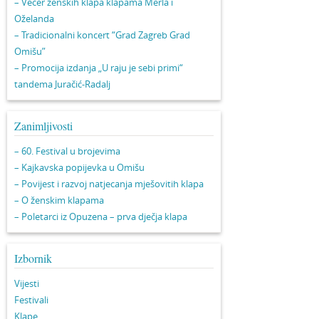
– Večer ženskih klapa klapama Merla i
Oželanda
– Tradicionalni koncert “Grad Zagreb Grad
Omišu”
– Promocija izdanja „U raju je sebi primi“
tandema Juračić-Radalj
Zanimljivosti
– 60. Festival u brojevima
– Kajkavska popijevka u Omišu
– Povijest i razvoj natjecanja mješovitih klapa
– O ženskim klapama
– Poletarci iz Opuzena – prva dječja klapa
Izbornik
Vijesti
Festivali
Klape