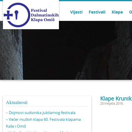
Vijesti
Festivali
Klape
O
Klape Krunik 
Aktualnosti
25.Veljača.2016.
– Dojmovi sudionika jubilarnog festivala
– Večer muških klapa 60. Festivala klapama
Kaše i Omiš