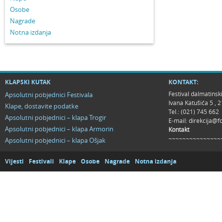
Osobe
Nagrade
Notna izdanja
KLAPSKI KUTAK
KONTAKT:
Festival dalmatinsk
Apsolutni pobjednici Festivala
Ivana Katušića 5 ,
Klape, dostavite podatke
Tel.: (021) 745 662
Apsolutni pobjednici – klapa Trogir
E-mail:
direkcija@f
Apsolutni pobjednici – klapa Armorin
Kontakt
~~~~~~~~~~~~~~~
Apsolutni pobjednici – klapa Ošjak
Vijesti
Festivali
Klape
Osobe
Nagrade
Notna izdanja