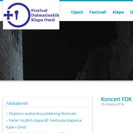
Vijesti
Festivali
Klape
O
Koncert FDK
Aktualnosti
25.Veljača.2016.
– Dojmovi sudionika jubilarnog festivala
– Večer muških klapa 60. Festivala klapama
Kaše i Omiš