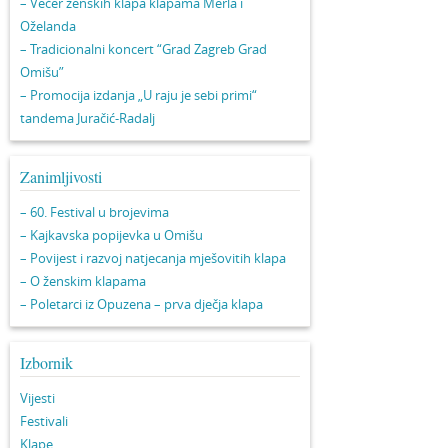
– Večer ženskih klapa klapama Merla i
Oželanda
– Tradicionalni koncert “Grad Zagreb Grad
Omišu”
– Promocija izdanja „U raju je sebi primi“
tandema Juračić-Radalj
Zanimljivosti
– 60. Festival u brojevima
– Kajkavska popijevka u Omišu
– Povijest i razvoj natjecanja mješovitih klapa
– O ženskim klapama
– Poletarci iz Opuzena – prva dječja klapa
Izbornik
Vijesti
Festivali
Klape