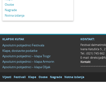
Osobe
Nagrade
Notna izdanja
KLAPSKI KUTAK
KONTAKT:
Festival dalmatinsk
Apsolutni pobjednici Festivala
Ivana Katušića 5 ,
Klape, dostavite podatke
Tel.: (021) 745 662
Apsolutni pobjednici – klapa Trogir
E-mail:
direkcija@f
Apsolutni pobjednici – klapa Armorin
Kontakt
~~~~~~~~~~~~~~~
Apsolutni pobjednici – klapa Ošjak
Vijesti
Festivali
Klape
Osobe
Nagrade
Notna izdanja