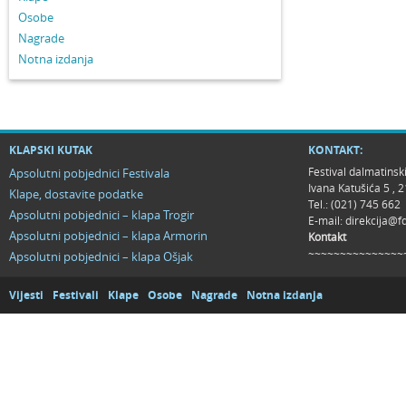
Osobe
Nagrade
Notna izdanja
KLAPSKI KUTAK
KONTAKT:
Festival dalmatinsk
Apsolutni pobjednici Festivala
Ivana Katušića 5 ,
Klape, dostavite podatke
Tel.: (021) 745 662
Apsolutni pobjednici – klapa Trogir
E-mail:
direkcija@f
Apsolutni pobjednici – klapa Armorin
Kontakt
~~~~~~~~~~~~~~~
Apsolutni pobjednici – klapa Ošjak
Vijesti
Festivali
Klape
Osobe
Nagrade
Notna izdanja