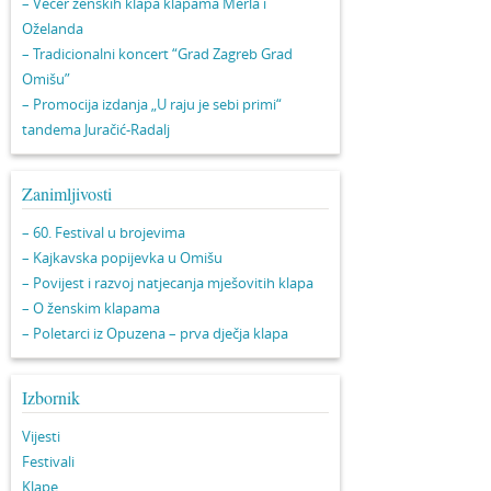
– Večer ženskih klapa klapama Merla i
Oželanda
– Tradicionalni koncert “Grad Zagreb Grad
Omišu”
– Promocija izdanja „U raju je sebi primi“
tandema Juračić-Radalj
Zanimljivosti
– 60. Festival u brojevima
– Kajkavska popijevka u Omišu
– Povijest i razvoj natjecanja mješovitih klapa
– O ženskim klapama
– Poletarci iz Opuzena – prva dječja klapa
Izbornik
Vijesti
Festivali
Klape