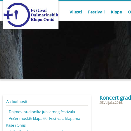
Vijesti
Festivali
Klape
O
Koncert grad
Aktualnosti
25.Veljača.2016.
– Dojmovi sudionika jubilarnog festivala
– Večer muških klapa 60. Festivala klapama
Kaše i Omiš