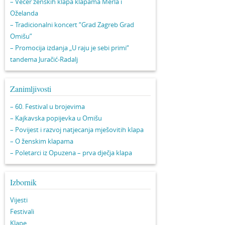
– Večer ženskih klapa klapama Merla i
Oželanda
– Tradicionalni koncert “Grad Zagreb Grad
Omišu”
– Promocija izdanja „U raju je sebi primi“
tandema Juračić-Radalj
Zanimljivosti
– 60. Festival u brojevima
– Kajkavska popijevka u Omišu
– Povijest i razvoj natjecanja mješovitih klapa
– O ženskim klapama
– Poletarci iz Opuzena – prva dječja klapa
Izbornik
Vijesti
Festivali
Klape