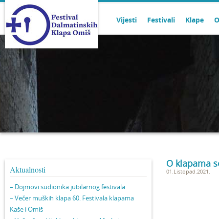
Vijesti
Festivali
Klape
O
O klapama se
Aktualnosti
01.Listopad.2021.
– Dojmovi sudionika jubilarnog festivala
– Večer muških klapa 60. Festivala klapama
Kaše i Omiš