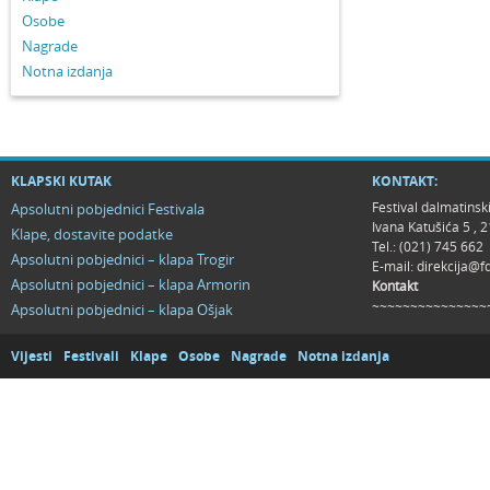
Osobe
Nagrade
Notna izdanja
KLAPSKI KUTAK
KONTAKT:
Festival dalmatinsk
Apsolutni pobjednici Festivala
Ivana Katušića 5 ,
Klape, dostavite podatke
Tel.: (021) 745 662
Apsolutni pobjednici – klapa Trogir
E-mail:
direkcija@f
Apsolutni pobjednici – klapa Armorin
Kontakt
~~~~~~~~~~~~~~~
Apsolutni pobjednici – klapa Ošjak
Vijesti
Festivali
Klape
Osobe
Nagrade
Notna izdanja