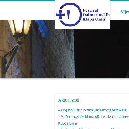
Vije
Aktualnosti
– Dojmovi sudionika jubilarnog festivala
– Večer muških klapa 60. Festivala klapa
Kaše i Omiš