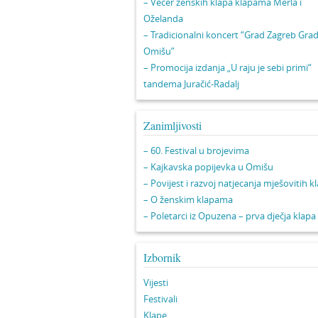
– Večer ženskih klapa klapama Merla i
Oželanda
– Tradicionalni koncert “Grad Zagreb Gra
Omišu”
– Promocija izdanja „U raju je sebi primi“
tandema Juračić-Radalj
Zanimljivosti
– 60. Festival u brojevima
– Kajkavska popijevka u Omišu
– Povijest i razvoj natjecanja mješovitih k
– O ženskim klapama
– Poletarci iz Opuzena – prva dječja klapa
Izbornik
Vijesti
Festivali
Klape