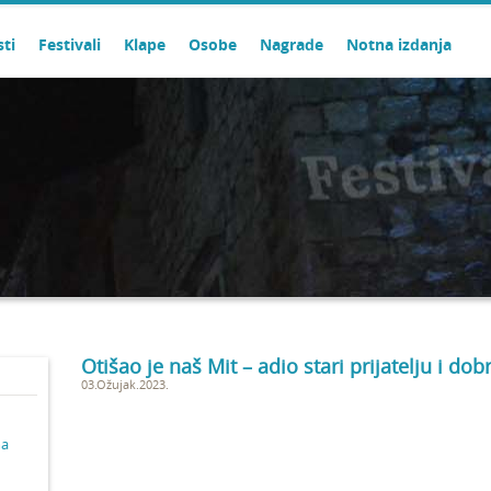
sti
Festivali
Klape
Osobe
Nagrade
Notna izdanja
Otišao je naš Mit – adio stari prijatelju i dob
03.Ožujak.2023.
ma