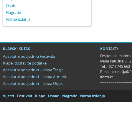
Osobe
Nagrade
Notna izdanja
KLAPSKI KUTAK
KONTAKT:
Festival dalmatinsk
Apsolutni pobjednici Festivala
Ivana Katušića 5 ,
Klape, dostavite podatke
Tel.: (021) 745 662
Apsolutni pobjednici – klapa Trogir
E-mail:
direkcija@f
Apsolutni pobjednici – klapa Armorin
Kontakt
~~~~~~~~~~~~~~~
Apsolutni pobjednici – klapa Ošjak
Vijesti
Festivali
Klape
Osobe
Nagrade
Notna izdanja