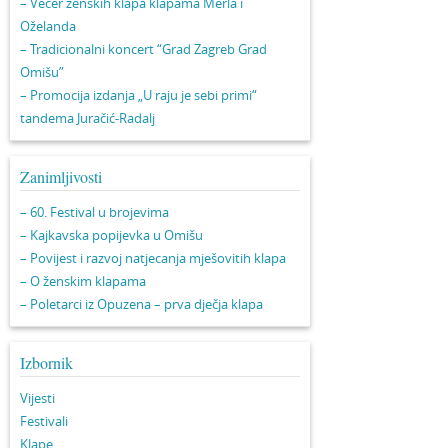
– Večer ženskih klapa klapama Merla i
Oželanda
– Tradicionalni koncert “Grad Zagreb Grad
Omišu”
– Promocija izdanja „U raju je sebi primi“
tandema Juračić-Radalj
Zanimljivosti
– 60. Festival u brojevima
– Kajkavska popijevka u Omišu
– Povijest i razvoj natjecanja mješovitih klapa
– O ženskim klapama
– Poletarci iz Opuzena – prva dječja klapa
Izbornik
Vijesti
Festivali
Klape