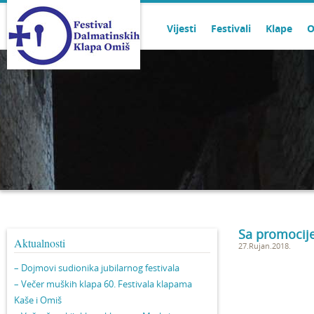
Vijesti
Festivali
Klape
O
Sa promocij
Aktualnosti
27.Rujan.2018.
– Dojmovi sudionika jubilarnog festivala
– Večer muških klapa 60. Festivala klapama
Kaše i Omiš