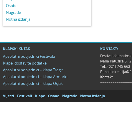
Osobe
Nagrade
Notna izdanja
KLAPSKI KUTAK
KONTAKT:
Festival dalmatinsk
Apsolutni pobjednici Festivala
Ivana Katušića 5 ,
Klape, dostavite podatke
Tel.: (021) 745 662
Apsolutni pobjednici – klapa Trogir
E-mail:
direkcija@f
Apsolutni pobjednici – klapa Armorin
Kontakt
~~~~~~~~~~~~~~~
Apsolutni pobjednici – klapa Ošjak
Vijesti
Festivali
Klape
Osobe
Nagrade
Notna izdanja