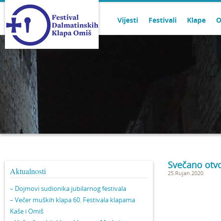
Vijesti
Festivali
Klape
O
Svečano otvo
Aktualnosti
25.Rujan.2020.
– Dojmovi sudionika jubilarnog festivala
– Večer muških klapa 60. Festivala klapama
Kaše i Omiš