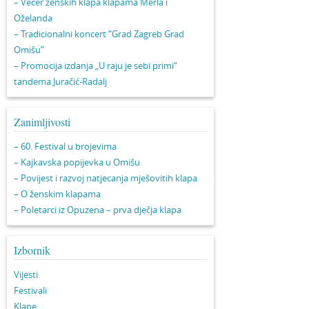
– Večer ženskih klapa klapama Merla i
Oželanda
– Tradicionalni koncert “Grad Zagreb Grad
Omišu”
– Promocija izdanja „U raju je sebi primi“
tandema Juračić-Radalj
Zanimljivosti
– 60. Festival u brojevima
– Kajkavska popijevka u Omišu
– Povijest i razvoj natjecanja mješovitih klapa
– O ženskim klapama
– Poletarci iz Opuzena – prva dječja klapa
Izbornik
Vijesti
Festivali
Klape