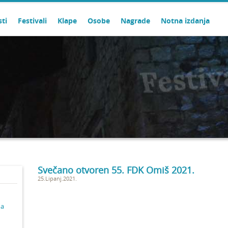
sti
Festivali
Klape
Osobe
Nagrade
Notna izdanja
Svečano otvoren 55. FDK Omiš 2021.
25.Lipanj.2021.
ma