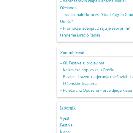
– Večer ženskih klapa klapama Merla i
Oželanda
– Tradicionalni koncert “Grad Zagreb Gra
Omišu”
– Promocija izdanja „U raju je sebi primi“
tandema Juračić-Radalj
Zanimljivosti
– 60. Festival u brojevima
– Kajkavska popijevka u Omišu
– Povijest i razvoj natjecanja mješovitih k
– O ženskim klapama
– Poletarci iz Opuzena – prva dječja klapa
Izbornik
Vijesti
Festivali
Klape