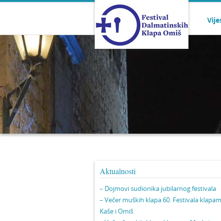
Vije
Aktualnosti
– Dojmovi sudionika jubilarnog festivala
– Večer muških klapa 60. Festivala klapa
Kaše i Omiš