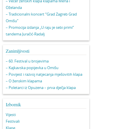
– Večer ženskih klapa klapama Merla i
Oželanda
– Tradicionalni koncert “Grad Zagreb Grad
Omišu”
– Promocija izdanja „U raju je sebi primi“
tandema Juračić-Radalj
Zanimljivosti
– 60. Festival u brojevima
– Kajkavska popijevka u Omišu
– Povijest i razvoj natjecanja mješovitih klapa
– O ženskim klapama
– Poletarci iz Opuzena – prva dječja klapa
Izbornik
Vijesti
Festivali
Klape