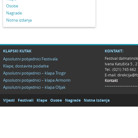
Osobe
Nagrade
Notna izdanja
KLAPSKI KUTAK
KONTAKT:
Festival dalmatinsk
Apsolutni pobjednici Festivala
Ivana Katušića 5 ,
Klape, dostavite podatke
Tel.: (021) 745 662
Apsolutni pobjednici – klapa Trogir
E-mail:
direkcija@f
Apsolutni pobjednici – klapa Armorin
Kontakt
~~~~~~~~~~~~~~~
Apsolutni pobjednici – klapa Ošjak
Vijesti
Festivali
Klape
Osobe
Nagrade
Notna izdanja