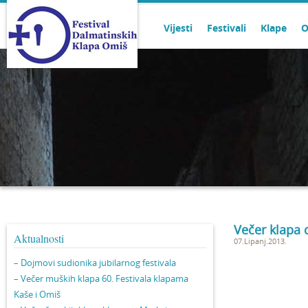
Vijesti
Festivali
Klape
O
Večer klapa 
Aktualnosti
07.Lipanj.2013.
– Dojmovi sudionika jubilarnog festivala
– Večer muških klapa 60. Festivala klapama
Kaše i Omiš