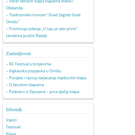
– Večer ženskih klapa klapama Merla i
Oželanda
– Tradicionalni koncert “Grad Zagreb Grad
Omišu”
– Promocija izdanja „U raju je sebi primi“
tandema Juračić-Radalj
Zanimljivosti
– 60. Festival u brojevima
– Kajkavska popijevka u Omišu
– Povijest i razvoj natjecanja mješovitih klapa
– O ženskim klapama
– Poletarci iz Opuzena – prva dječja klapa
Izbornik
Vijesti
Festivali
Klape