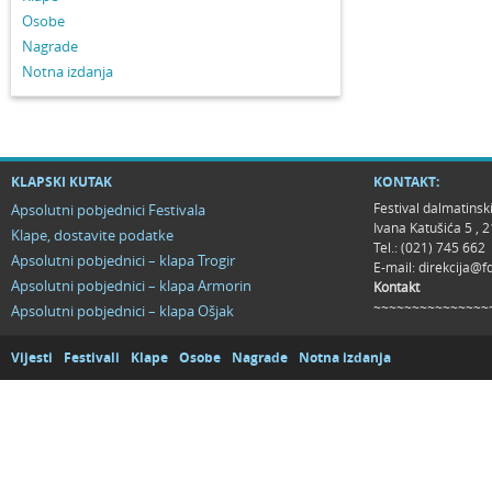
Osobe
Nagrade
Notna izdanja
KLAPSKI KUTAK
KONTAKT:
Festival dalmatinsk
Apsolutni pobjednici Festivala
Ivana Katušića 5 ,
Klape, dostavite podatke
Tel.: (021) 745 662
Apsolutni pobjednici – klapa Trogir
E-mail:
direkcija@f
Apsolutni pobjednici – klapa Armorin
Kontakt
~~~~~~~~~~~~~~~
Apsolutni pobjednici – klapa Ošjak
Vijesti
Festivali
Klape
Osobe
Nagrade
Notna izdanja