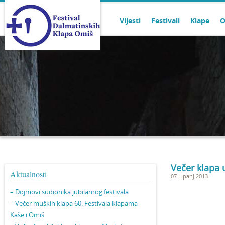
Vijesti
Festivali
Klape
O
Večer klapa 
Aktualnosti
07.Lipanj.2013.
– Dojmovi sudionika jubilarnog festivala
– Večer muških klapa 60. Festivala klapama
Kaše i Omiš