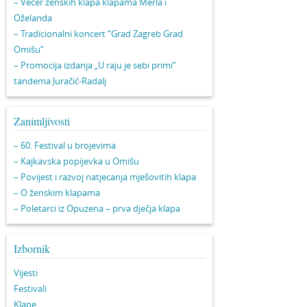
– Večer ženskih klapa klapama Merla i
Oželanda
– Tradicionalni koncert “Grad Zagreb Grad
Omišu”
– Promocija izdanja „U raju je sebi primi“
tandema Juračić-Radalj
Zanimljivosti
– 60. Festival u brojevima
– Kajkavska popijevka u Omišu
– Povijest i razvoj natjecanja mješovitih klapa
– O ženskim klapama
– Poletarci iz Opuzena – prva dječja klapa
Izbornik
Vijesti
Festivali
Klape