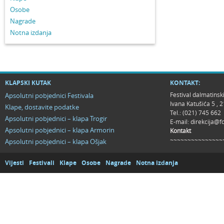
Osobe
Nagrade
Notna izdanja
KLAPSKI KUTAK
KONTAKT:
Festival dalmatinsk
Apsolutni pobjednici Festivala
Ivana Katušića 5 ,
Klape, dostavite podatke
Tel.: (021) 745 662
Apsolutni pobjednici – klapa Trogir
E-mail:
direkcija@f
Apsolutni pobjednici – klapa Armorin
Kontakt
~~~~~~~~~~~~~~~
Apsolutni pobjednici – klapa Ošjak
Vijesti
Festivali
Klape
Osobe
Nagrade
Notna izdanja