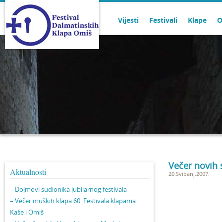
Vijesti
Festivali
Klape
O
Večer novih 
Aktualnosti
20.Svibanj.2007.
– Dojmovi sudionika jubilarnog festivala
– Večer muških klapa 60. Festivala klapama
Kaše i Omiš