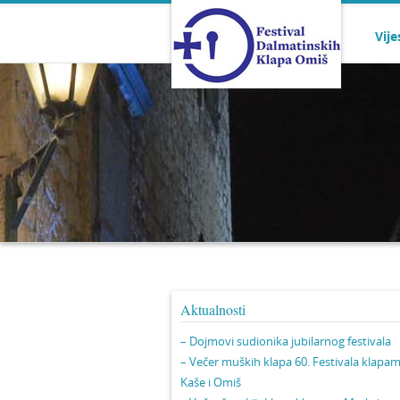
Vije
Aktualnosti
– Dojmovi sudionika jubilarnog festivala
– Večer muških klapa 60. Festivala klapa
Kaše i Omiš