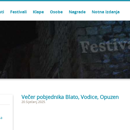
sti
Festivali
Klape
Osobe
Nagrade
Notna izdanja
Večer pobjednika Blato, Vodice, Opuzen
20.Siječanj.2025.
ma