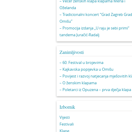
– Večer ženskih klapa klapama Merla i
Oželanda
– Tradicionalni koncert “Grad Zagreb Gra
Omišu”
– Promocija izdanja „U raju je sebi primi“
tandema Juračić-Radalj
Zanimljivosti
– 60. Festival u brojevima
– Kajkavska popijevka u Omišu
– Povijest i razvoj natjecanja mješovitih k
– O ženskim klapama
– Poletarci iz Opuzena – prva dječja klapa
Izbornik
Vijesti
Festivali
Klape