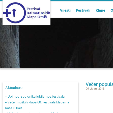
Vijesti
Festivali
Klape
O
Večer popula
Aktualnosti
06.Lipanj.2013.
– Dojmovi sudionika jubilarnog festivala
– Večer muških klapa 60. Festivala klapama
Kaše i Omiš