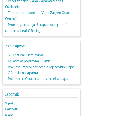
– Večer ženskih klapa klapama Merla i
Oželanda
– Tradicionalni koncert “Grad Zagreb Grad
Omišu”
– Promocija izdanja „U raju je sebi primi“
tandema Juračić-Radalj
Zanimljivosti
– 60. Festival u brojevima
– Kajkavska popijevka u Omišu
– Povijest i razvoj natjecanja mješovitih klapa
– O ženskim klapama
– Poletarci iz Opuzena – prva dječja klapa
Izbornik
Vijesti
Festivali
Klape