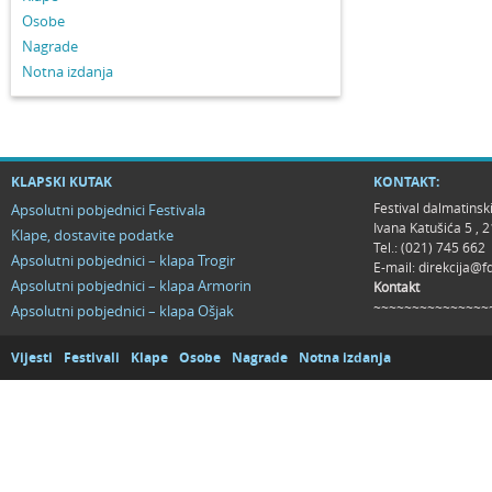
Osobe
Nagrade
Notna izdanja
KLAPSKI KUTAK
KONTAKT:
Festival dalmatinsk
Apsolutni pobjednici Festivala
Ivana Katušića 5 ,
Klape, dostavite podatke
Tel.: (021) 745 662
Apsolutni pobjednici – klapa Trogir
E-mail:
direkcija@f
Apsolutni pobjednici – klapa Armorin
Kontakt
~~~~~~~~~~~~~~~
Apsolutni pobjednici – klapa Ošjak
Vijesti
Festivali
Klape
Osobe
Nagrade
Notna izdanja