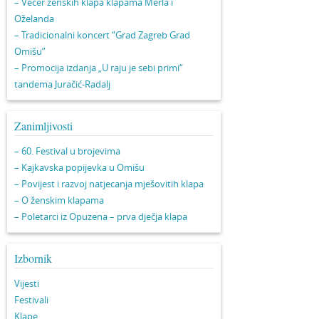
– Večer ženskih klapa klapama Merla i
Oželanda
– Tradicionalni koncert “Grad Zagreb Grad
Omišu”
– Promocija izdanja „U raju je sebi primi“
tandema Juračić-Radalj
Zanimljivosti
– 60. Festival u brojevima
– Kajkavska popijevka u Omišu
– Povijest i razvoj natjecanja mješovitih klapa
– O ženskim klapama
– Poletarci iz Opuzena – prva dječja klapa
Izbornik
Vijesti
Festivali
Klape