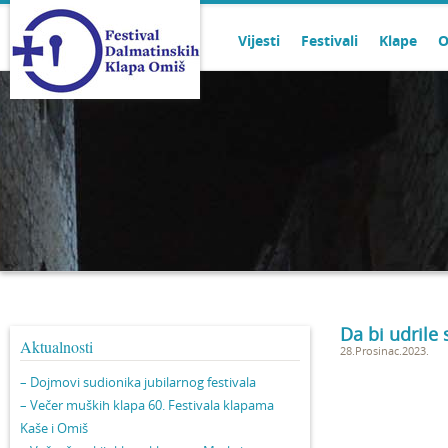
Vijesti
Festivali
Klape
O
Da bi udrile 
Aktualnosti
28.Prosinac.2023.
– Dojmovi sudionika jubilarnog festivala
– Večer muških klapa 60. Festivala klapama
Kaše i Omiš