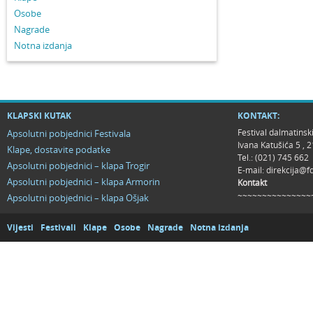
Osobe
Nagrade
Notna izdanja
KLAPSKI KUTAK
KONTAKT:
Festival dalmatinsk
Apsolutni pobjednici Festivala
Ivana Katušića 5 ,
Klape, dostavite podatke
Tel.: (021) 745 662
Apsolutni pobjednici – klapa Trogir
E-mail:
direkcija@f
Apsolutni pobjednici – klapa Armorin
Kontakt
~~~~~~~~~~~~~~~
Apsolutni pobjednici – klapa Ošjak
Vijesti
Festivali
Klape
Osobe
Nagrade
Notna izdanja