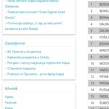
– Večer ženskih klapa klapama Merla i
1
BODUL
Oželanda
2
BOKELJ
– Tradicionalni koncert “Grad Zagreb Grad
Omišu”
3
BONAC
– Promocija izdanja „U raju je sebi primi“
4
DALMA
tandema Juračić-Radalj
5
DALMA
6
FOŠA 
Zanimljivosti
7
JEDIN
8
MAEST
– 60. Festival u brojevima
9
MOREŠ
– Kajkavska popijevka u Omišu
– Povijest i razvoj natjecanja mješovitih klapa
10
MOSTA
– O ženskim klapama
11
OMIŠ 
– Poletarci iz Opuzena – prva dječja klapa
12
PETAR
13
PRSTA
Izbornik
14
PUTAJC
15
SRDEL
Vijesti
Festivali
16
ŠUBIČ
Klape