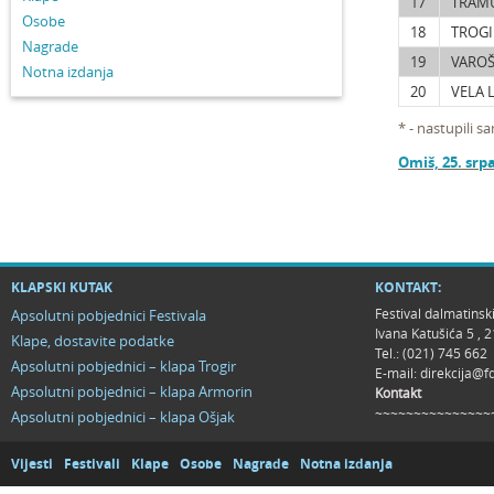
17
TRAM
Osobe
18
TROGI
Nagrade
19
VAROŠ
Notna izdanja
20
VELA 
* - nastupili s
Omiš, 25. srp
KLAPSKI KUTAK
KONTAKT:
Festival dalmatinsk
Apsolutni pobjednici Festivala
Ivana Katušića 5 ,
Klape, dostavite podatke
Tel.: (021) 745 662
Apsolutni pobjednici – klapa Trogir
E-mail:
direkcija@f
Apsolutni pobjednici – klapa Armorin
Kontakt
~~~~~~~~~~~~~~~
Apsolutni pobjednici – klapa Ošjak
Vijesti
Festivali
Klape
Osobe
Nagrade
Notna izdanja