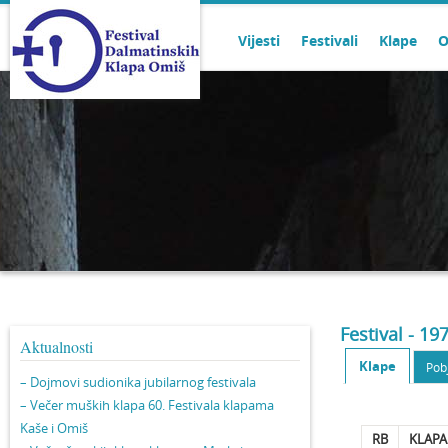
Vijesti
Festivali
Klape
O
Festival - 19
Aktualnosti
Klape
Pob
– Dojmovi sudionika jubilarnog festivala
– Večer muških klapa 60. Festivala klapama
Kaše i Omiš
RB
KLAPA