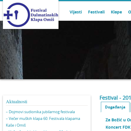
Vijesti
Festivali
Klape
O
Festival - 20
Aktualnosti
Događanja
– Dojmovi sudionika jubilarnog festivala
– Večer muških klapa 60. Festivala klapama
Za Božić u 
Kaše i Omiš
Koncert FDK