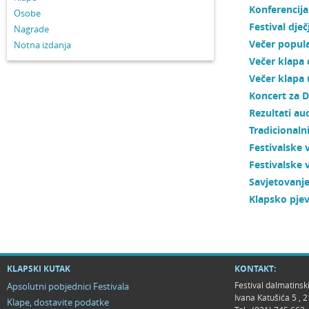
Konferencija
Osobe
Festival dječ
Nagrade
Večer popula
Notna izdanja
Večer klapa 
Večer klapa 
Koncert za 
Rezultati aud
Tradicionaln
Festivalske 
Festivalske 
Savjetovanje
Klapsko pjev
KLAPSKI KUTAK
KONTAKT:
Festival dalmatinsk
Apsolutni pobjednici Festivala
Ivana Katušića 5 ,
Klape, dostavite podatke