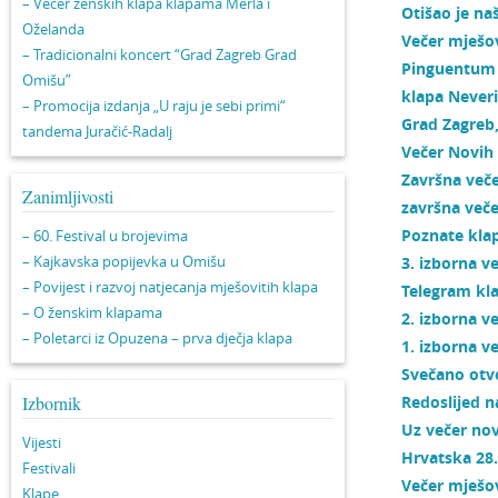
– Večer ženskih klapa klapama Merla i
Otišao je na
Oželanda
Večer mješov
– Tradicionalni koncert “Grad Zagreb Grad
Pinguentum I
Omišu”
klapa Neveri
– Promocija izdanja „U raju je sebi primi“
Grad Zagreb
tandema Juračić-Radalj
Večer Novih 
Završna več
Zanimljivosti
završna veče
Poznate klap
– 60. Festival u brojevima
– Kajkavska popijevka u Omišu
3. izborna v
– Povijest i razvoj natjecanja mješovitih klapa
Telegram kla
– O ženskim klapama
2. izborna v
– Poletarci iz Opuzena – prva dječja klapa
1. izborna v
Svečano otvo
Izbornik
Redoslijed n
Uz večer nov
Vijesti
Hrvatska 28.
Festivali
Večer mješov
Klape