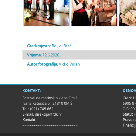
Grad/mjesto:
Bol, o. Brač
Vrijeme:
12.6.2026.
Autor fotografija:
Vicko Vidan
KONTAKT:
OSNOV
Festival dalmatinskih klapa Omiš
IBAN: H
Ivana Katušića 5 , 21310 0MIŠ
6905 8 
Tel.: (021) 745 662
OIB: 9
E-mail:
direkcija@fdk.hr
Statut i
Kontakt
Pravo n
~~~~~~~~~~~~~~~~~~~~~~~~~~
Financij