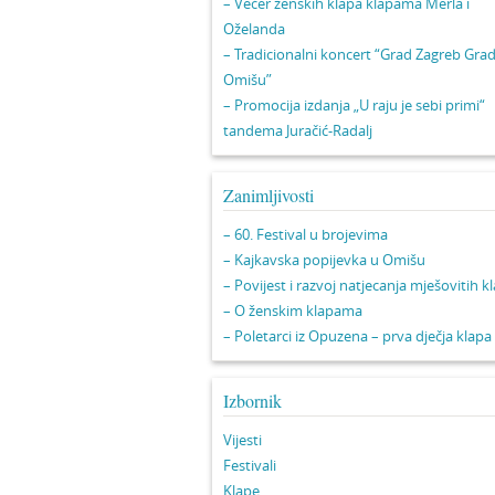
– Večer ženskih klapa klapama Merla i
Oželanda
– Tradicionalni koncert “Grad Zagreb Gra
Omišu”
– Promocija izdanja „U raju je sebi primi“
tandema Juračić-Radalj
Zanimljivosti
– 60. Festival u brojevima
– Kajkavska popijevka u Omišu
– Povijest i razvoj natjecanja mješovitih k
– O ženskim klapama
– Poletarci iz Opuzena – prva dječja klapa
Izbornik
Vijesti
Festivali
Klape