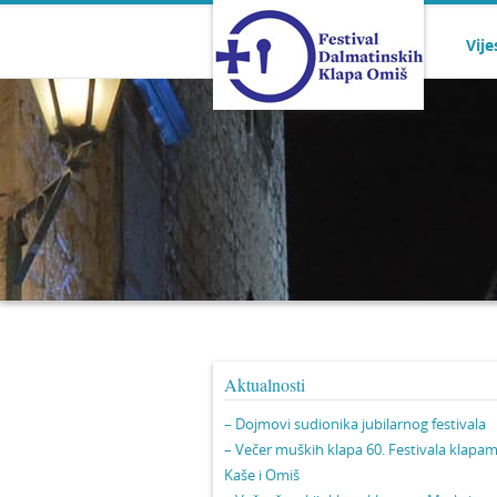
Vije
Aktualnosti
– Dojmovi sudionika jubilarnog festivala
– Večer muških klapa 60. Festivala klapa
Kaše i Omiš