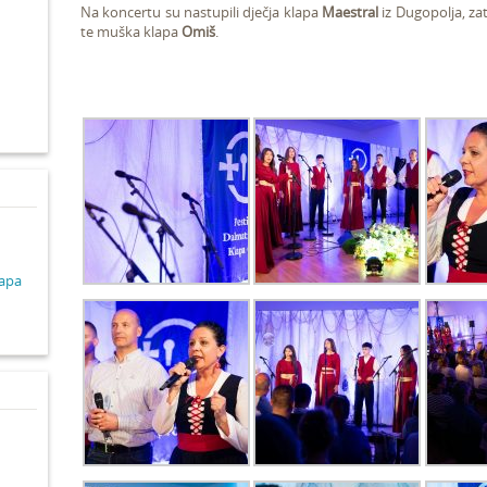
Na koncertu su nastupili dječja klapa
Maestral
iz Dugopolja,
zat
te muška klapa
Omiš
.
d
lapa