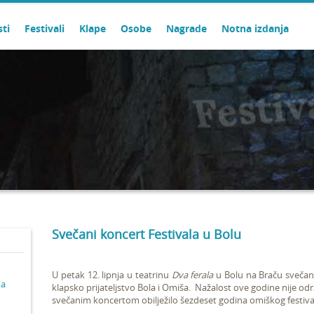
sti
Festivali
Klape
Osobe
Nagrade
Notna izdanja
Svečani koncert Festivala u Bolu
U petak 12. lipnja u teatrinu
Dva ferala
u Bolu na Braču svečan
ma
klapsko prijateljstvo Bola i Omiša. Nažalost ove godine nije odr
svečanim koncertom obilježilo šezdeset godina omiškog festiva