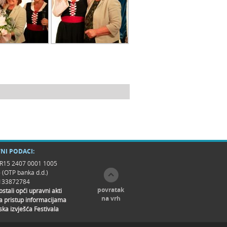
NI PODACI:
R15 2407 0001 1005
- (OTP banka d.d.)
9133872784
povratak
 ostali opći upravni akti
na vrh
a pristup informacijama
ska izvješća Festivala