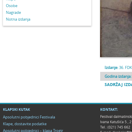
Osobe
Nagrade
Notna izdanja
Izdanje:
36. FDK
Godina izdanja:
SADRŽAJ IZD
KLAPSKI KUTAK
KONTAKT:
Festival dalmatinsk
Apsolutni pobjednici Festivala
Ivana Katušića 5 ,
Klape, dostavite podatke
Tel.: (021) 745 662
Apsolutni pobjednici – klapa Trogir