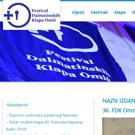
Vijesti
Festivali
Klape
O
NAZIV IZDAN
Aktualnosti
36. FDK Omiš
– Dojmovi sudionika jubilarnog festivala
– Večer muških klapa 60. Festivala klapama
Kaše i Omiš