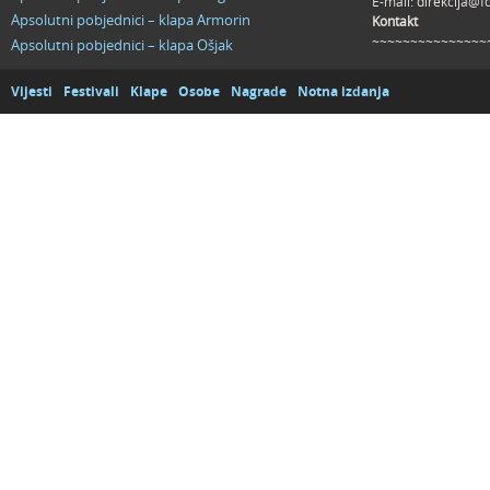
E-mail:
direkcija@f
Apsolutni pobjednici – klapa Armorin
Kontakt
~~~~~~~~~~~~~~~
Apsolutni pobjednici – klapa Ošjak
Vijesti
Festivali
Klape
Osobe
Nagrade
Notna izdanja