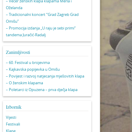
– Večer ženskih klapa klapama Merla i
Oželanda
– Tradicionalni koncert “Grad Zagreb Grad
Omišu”
– Promocija izdanja „U raju je sebi primi“
tandema Juračić-Radalj
Zanimljivosti
– 60. Festival u brojevima
– Kajkavska popijevka u Omišu
– Povijest i razvoj natjecanja mješovitih klapa
– O ženskim klapama
– Poletarci iz Opuzena – prva dječja klapa
Izbornik
Vijesti
Festivali
Klape