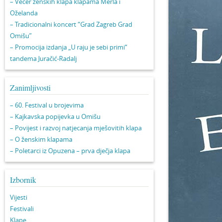
– Večer ženskih klapa klapama Merla i
Oželanda
– Tradicionalni koncert “Grad Zagreb Grad
Omišu”
– Promocija izdanja „U raju je sebi primi“
tandema Juračić-Radalj
Zanimljivosti
– 60. Festival u brojevima
– Kajkavska popijevka u Omišu
– Povijest i razvoj natjecanja mješovitih klapa
– O ženskim klapama
– Poletarci iz Opuzena – prva dječja klapa
Izbornik
Vijesti
Festivali
Klape