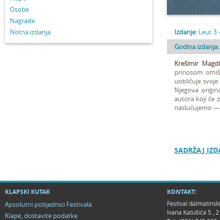
Osobe
Nagrade
Notna izdanja
Izdanje:
Leut 3 
Godina izdanja:
Krešimir Magdi
prinosom omiš
uobličuje svoje
Njegova origin
autora koji će 
naslućujemo — z
SADRŽAJ IZDA
KLAPSKI KUTAK
KONTAKT:
Festival dalmatinsk
Apsolutni pobjednici Festivala
Ivana Katušića 5 ,
Klape, dostavite podatke