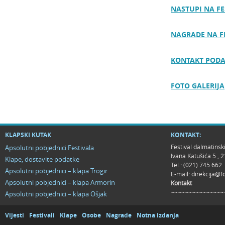
NASTUPI NA FE
NAGRADE NA F
KONTAKT PODA
FOTO GALERIJA
KLAPSKI KUTAK
KONTAKT:
Festival dalmatinsk
Apsolutni pobjednici Festivala
Ivana Katušića 5 ,
Klape, dostavite podatke
Tel.: (021) 745 662
Apsolutni pobjednici – klapa Trogir
E-mail:
direkcija@f
Apsolutni pobjednici – klapa Armorin
Kontakt
~~~~~~~~~~~~~~~
Apsolutni pobjednici – klapa Ošjak
Vijesti
Festivali
Klape
Osobe
Nagrade
Notna izdanja