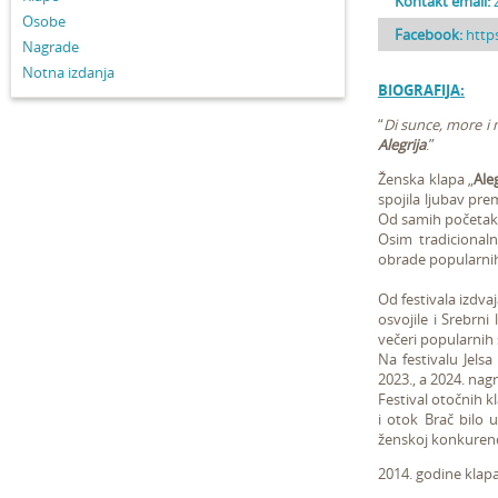
Kontakt email:
Osobe
Facebook:
http
Nagrade
Notna izdanja
BIOGRAFIJA:
“
Di sunce, more i 
Alegrija
.”
Ženska klapa „
Aleg
spojila ljubav pre
Od samih početaka
Osim tradicional
obrade popularnih 
Od festivala izdva
osvojile i Srebrni
večeri popularnih 
Na festivalu Jels
2023., a 2024. nag
Festival otočnih k
i otok Brač bilo 
ženskoj konkurenci
2014. godine klapa 