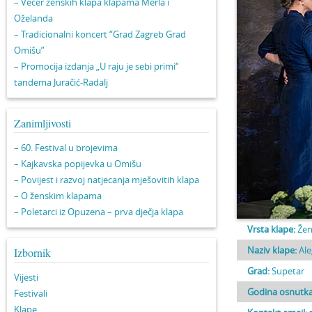
– Večer ženskih klapa klapama Merla i
Oželanda
– Tradicionalni koncert “Grad Zagreb Grad
Omišu”
– Promocija izdanja „U raju je sebi primi“
tandema Juračić-Radalj
Zanimljivosti
– 60. Festival u brojevima
– Kajkavska popijevka u Omišu
– Povijest i razvoj natjecanja mješovitih klapa
– O ženskim klapama
– Poletarci iz Opuzena – prva dječja klapa
Vrsta klape:
Žen
Naziv klape:
Ale
Izbornik
Grad:
Supetar
Vijesti
Godina osnutka
Festivali
Klape