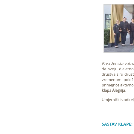
Prva ženska vatr
da svoju djelatno
društva širu druš
vremenom položil
primejrice aktivn
klapa Alegrija
.
Umjetnički voditel
SASTAV KLAPE: