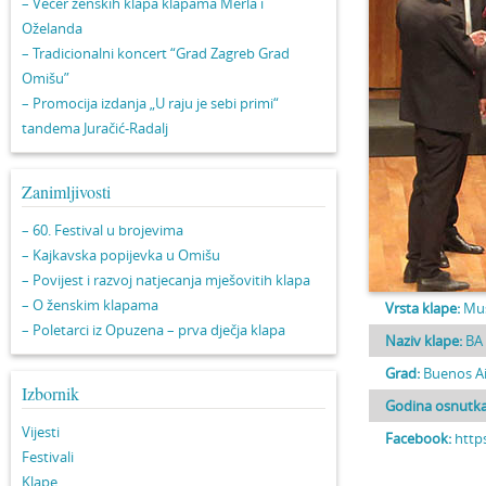
– Večer ženskih klapa klapama Merla i
Oželanda
– Tradicionalni koncert “Grad Zagreb Grad
Omišu”
– Promocija izdanja „U raju je sebi primi“
tandema Juračić-Radalj
Zanimljivosti
– 60. Festival u brojevima
– Kajkavska popijevka u Omišu
– Povijest i razvoj natjecanja mješovitih klapa
– O ženskim klapama
Vrsta klape:
Mu
– Poletarci iz Opuzena – prva dječja klapa
Naziv klape:
BA
Grad:
Buenos Ai
Izbornik
Godina osnutka
Vijesti
Facebook:
http
Festivali
Klape