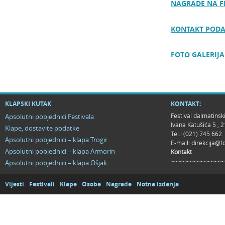
NAGRADE NA F
KONTAKT PODA
FOTO GALERIJA
KLAPSKI KUTAK
KONTAKT:
Festival dalmatinsk
Apsolutni pobjednici Festivala
Ivana Katušića 5 ,
Klape, dostavite podatke
Tel.: (021) 745 662
Apsolutni pobjednici – klapa Trogir
E-mail:
direkcija@f
Apsolutni pobjednici – klapa Armorin
Kontakt
~~~~~~~~~~~~~~~
Apsolutni pobjednici – klapa Ošjak
Vijesti
Festivali
Klape
Osobe
Nagrade
Notna izdanja