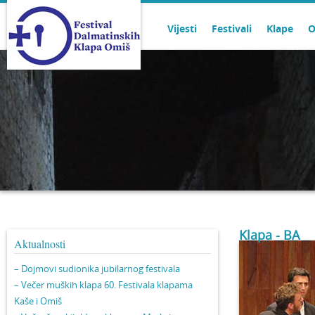
Vijesti
Festivali
Klape
O
Klapa - BA
Aktualnosti
– Dojmovi sudionika jubilarnog festivala
– Večer muških klapa 60. Festivala klapama
Kaše i Omiš