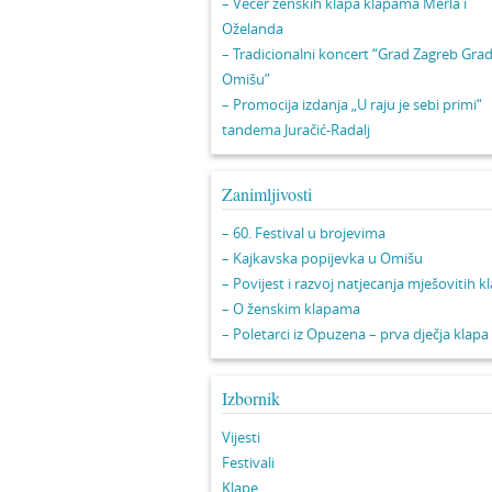
– Večer ženskih klapa klapama Merla i
Oželanda
– Tradicionalni koncert “Grad Zagreb Gra
Omišu”
– Promocija izdanja „U raju je sebi primi“
tandema Juračić-Radalj
Zanimljivosti
– 60. Festival u brojevima
– Kajkavska popijevka u Omišu
– Povijest i razvoj natjecanja mješovitih k
– O ženskim klapama
– Poletarci iz Opuzena – prva dječja klapa
Izbornik
Vijesti
Festivali
Klape