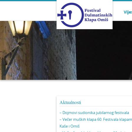
Vije
Aktualnosti
– Dojmovi sudionika jubilarnog festivala
– Večer muških klapa 60. Festivala klapa
Kaše i Omiš