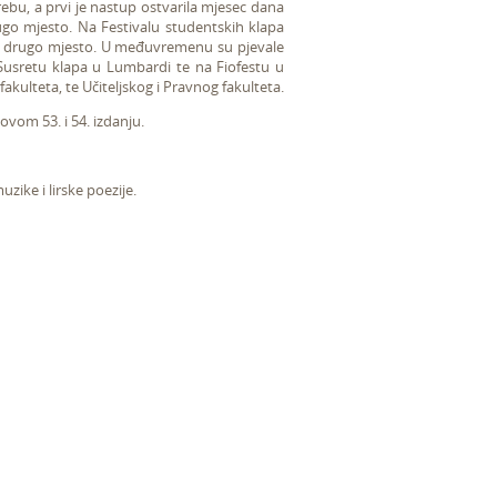
ebu, a prvi je nastup ostvarila mjesec dana
ugo mjesto. Na Festivalu studentskih klapa
vši drugo mjesto. U međuvremenu su pjevale
 Susretu klapa u Lumbardi te na Fiofestu u
kulteta, te Učiteljskog i Pravnog fakulteta.
vom 53. i 54. izdanju.
zike i lirske poezije.