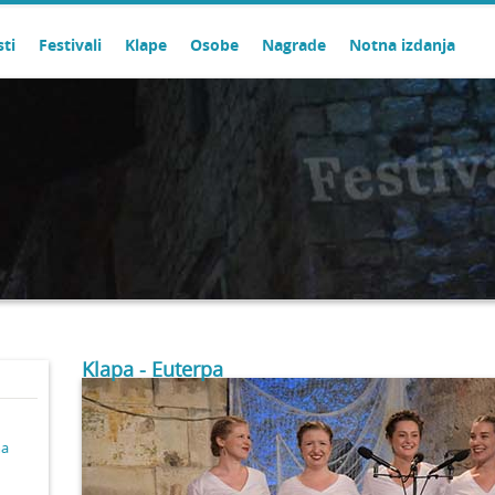
sti
Festivali
Klape
Osobe
Nagrade
Notna izdanja
Klapa - Euterpa
ma