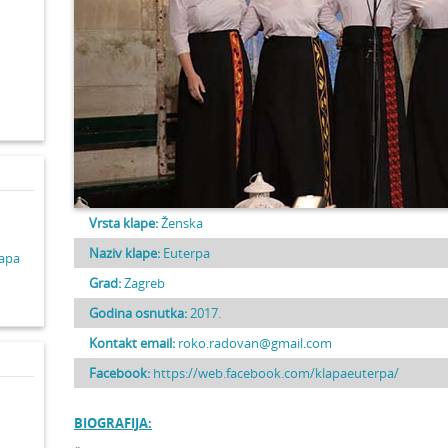
d
Vrsta klape:
Ženska
Naziv klape:
Euterpa
lapa
Grad:
Zagreb
Godina osnutka:
2017.
Kontakt email:
roko.radovan@gmail.com
Facebook:
https://web.facebook.com/klapaeuterpa/
BIOGRAFIJA: