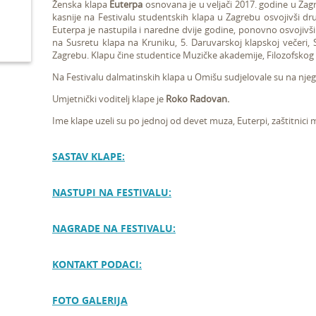
Ženska klapa
Euterpa
osnovana je u veljači 2017. godine u Zagr
kasnije na Festivalu studentskih klapa u Zagrebu osvojivši dr
Euterpa je nastupila i naredne dvije godine, ponovno osvoji
na
Susretu klapa na Kruniku, 5. Daruvarskoj klapskoj večeri,
Zagrebu. Klapu čine studentice Muzičke akademije, Filozofskog fa
Na Festivalu dalmatinskih klapa u Omišu sudjelovale su na njego
Umjetnički voditelj klape je
Roko Radovan.
Ime klape uzeli su po jednoj od devet muza, Euterpi, zaštitnici mu
SASTAV KLAPE:
NASTUPI NA FESTIVALU:
NAGRADE NA FESTIVALU:
KONTAKT PODACI:
FOTO GALERIJA