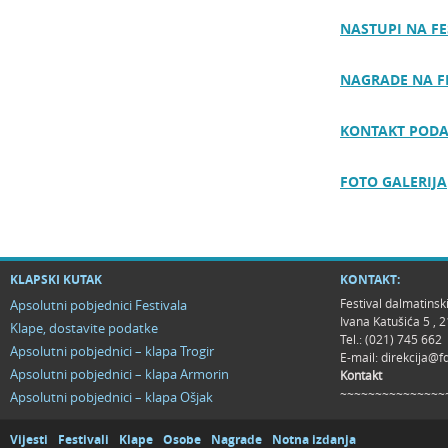
NASTUPI NA FE
NAGRADE NA F
KONTAKT PODA
FOTO GALERIJA
KLAPSKI KUTAK
KONTAKT:
Festival dalmatinsk
Apsolutni pobjednici Festivala
Ivana Katušića 5 ,
Klape, dostavite podatke
Tel.: (021) 745 662
Apsolutni pobjednici – klapa Trogir
E-mail:
direkcija@f
Apsolutni pobjednici – klapa Armorin
Kontakt
~~~~~~~~~~~~~~~
Apsolutni pobjednici – klapa Ošjak
Vijesti
Festivali
Klape
Osobe
Nagrade
Notna izdanja