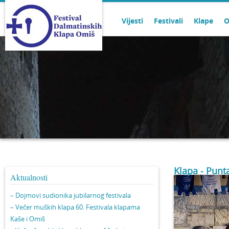
Vijesti
Festivali
Klape
O
Klapa - Punt
Aktualnosti
– Dojmovi sudionika jubilarnog festivala
– Večer muških klapa 60. Festivala klapama
Kaše i Omiš