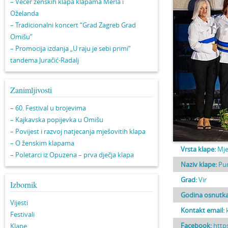
– Večer ženskih klapa klapama Merla i
Oželanda
– Tradicionalni koncert “Grad Zagreb Grad
Omišu”
– Promocija izdanja „U raju je sebi primi“
tandema Juračić-Radalj
Zanimljivosti
– 60. Festival u brojevima
– Kajkavska popijevka u Omišu
– Povijest i razvoj natjecanja mješovitih klapa
– O ženskim klapama
Vrsta klape:
Mje
– Poletarci iz Opuzena – prva dječja klapa
Naziv klape:
Pu
Grad:
Vir
Izbornik
Godina osnutka
Vijesti
Kontakt email:
Festivali
Facebook:
http
Klape