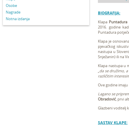
Osobe
Nagrade
BIOGRAFIJA:
Notna izdanja
Klapa
Puntadura
2016. godine kad
Puntadura potječe 
Klapa je osnovana
pjevačkog iskustv
nastupa u Sloveni
Snježanin) ili na Vi
Klapa nastupa u mj
„
da se družimo, a t
različitim interesi
Ove godine imaju č
Lagano se priprem
Obradović
, prvi al
Glazbeni voditelj 
SASTAV KLAPE: