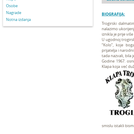
Osobe
Nagrade
BIOGRAFIJA:
Notna izdanja
Trogirski dalmati
nalazimo ukorijen
iznikla je prije vi
U ugodnoj trogirs
“Kolo”, koje bog
prijatelja i narod
tada nazvali, bila
Godine 1967. osni
Klapa koja već d
smislu istakli bi