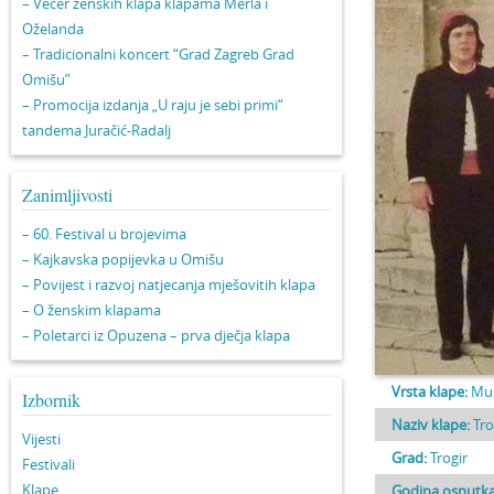
– Večer ženskih klapa klapama Merla i
Oželanda
– Tradicionalni koncert “Grad Zagreb Grad
Omišu”
– Promocija izdanja „U raju je sebi primi“
tandema Juračić-Radalj
Zanimljivosti
– 60. Festival u brojevima
– Kajkavska popijevka u Omišu
– Povijest i razvoj natjecanja mješovitih klapa
– O ženskim klapama
– Poletarci iz Opuzena – prva dječja klapa
Vrsta klape:
Mu
Izbornik
Naziv klape:
Tro
Vijesti
Grad:
Trogir
Festivali
Klape
Godina osnutka