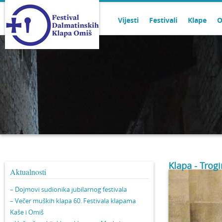
Vijesti
Festivali
Klape
O
Klapa - Trogi
Aktualnosti
– Dojmovi sudionika jubilarnog festivala
– Večer muških klapa 60. Festivala klapama
Kaše i Omiš