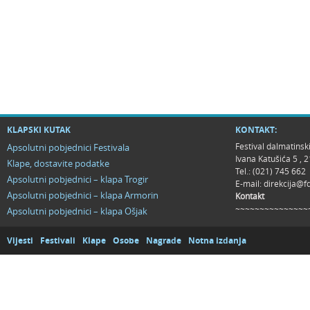
KLAPSKI KUTAK
KONTAKT:
Festival dalmatinsk
Apsolutni pobjednici Festivala
Ivana Katušića 5 ,
Klape, dostavite podatke
Tel.: (021) 745 662
Apsolutni pobjednici – klapa Trogir
E-mail:
direkcija@f
Apsolutni pobjednici – klapa Armorin
Kontakt
~~~~~~~~~~~~~~~
Apsolutni pobjednici – klapa Ošjak
Vijesti
Festivali
Klape
Osobe
Nagrade
Notna izdanja