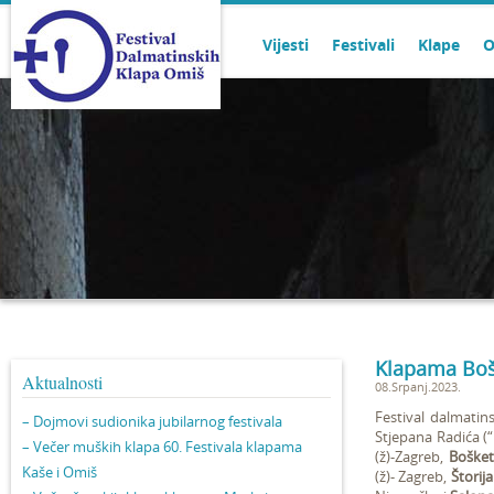
Vijesti
Festivali
Klape
O
Klapama Bošk
Aktualnosti
08.Srpanj.2023.
Festival dalmatin
– Dojmovi sudionika jubilarnog festivala
Stjepana Radića (
– Večer muških klapa 60. Festivala klapama
(ž)-Zagreb,
Bošket
Kaše i Omiš
(ž)- Zagreb,
Štorij