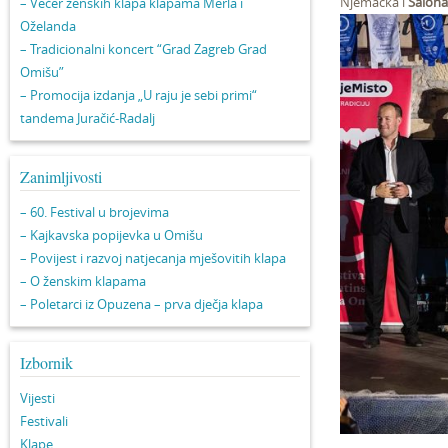
Njemačka i
Salona
– Večer ženskih klapa klapama Merla i
Oželanda
– Tradicionalni koncert “Grad Zagreb Grad
Omišu”
– Promocija izdanja „U raju je sebi primi“
tandema Juračić-Radalj
Zanimljivosti
– 60. Festival u brojevima
– Kajkavska popijevka u Omišu
– Povijest i razvoj natjecanja mješovitih klapa
– O ženskim klapama
– Poletarci iz Opuzena – prva dječja klapa
Izbornik
Vijesti
Festivali
Klape