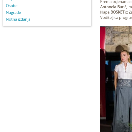
Prema ocjenama st
Osobe
Antonela Burić
, m
klapa
BOŠKET
iz Z
Nagrade
Voditeljica progra
Notna izdanja