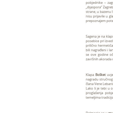
pobjednike – zagr
„dijaspora“ Zagreb
strane, u bazenu Is
nisu prijavile u g
prepoznajem poten
Sagena je na klap
posebice pri izved
prilično hermetiča
bili nagrađeni i la
se ove godine oč
završnih akorada n
Klapa
Bošket
uvje
nagradu stručnog
člana Vene Lebarić
Lako li je tebi u 
proglašenja pobj
temeljima tradicij