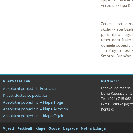
sjajno donesene in
večerala (klapa Kur
Žene su i ranije z
školju (klapa Ožel
pjevanja o nagra
repertoara. Nakon
odnijela pobjedu 
– u Zagreb nosi k
Srebrni i Brončani 
KLAPSKI KUTAK
KONTAKT:
Festival dalmatinsk
Apsolutni pobjednici Festivala
Ivana Katušića 5 ,
Klape, dostavite podatke
Tel.: (021) 745 662
Apsolutni pobjednici – klapa Trogir
E-mail:
direkcija@f
Apsolutni pobjednici – klapa Armorin
Kontakt
~~~~~~~~~~~~~~~
Apsolutni pobjednici – klapa Ošjak
Vijesti
Festivali
Klape
Osobe
Nagrade
Notna izdanja