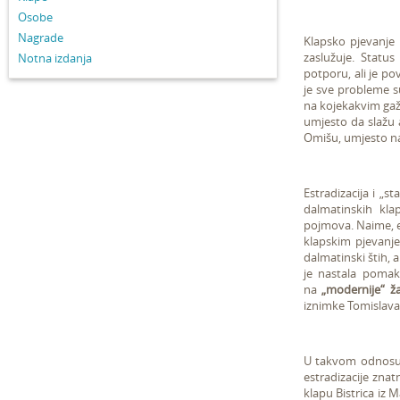
Osobe
Nagrade
Klapsko pjevanje
zaslužuje. Statu
Notna izdanja
potporu, ali je p
je sve probleme s
na kojekakvim gaža
umjesto da slažu 
Omišu, umjesto na
Estradizacija i „st
dalmatinskih kla
pojmova. Naime, e
klapskim pjevanj
dalmatinski štih, 
je nastala pomak
na
„modernije“ ž
iznimke Tomislava 
U takvom odnos
estradizacije zna
klapu Bistrica iz M