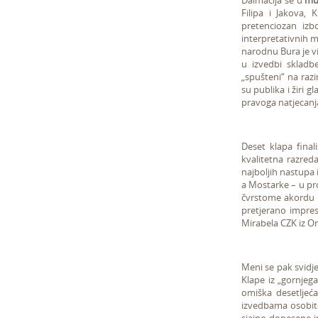
Dalmacija se u
mu
Filipa i Jakova, 
pretenciozan izb
interpretativnih m
narodnu Bura je vi
u izvedbi skladb
„spušteni“ na raz
su publika i žiri g
pravoga natjecanja
Deset klapa fina
kvalitetna razred
najboljih nastupa
a Mostarke – u pro
čvrstome akordu k
pretjerano impre
Mirabela CZK iz Om
Meni se pak svidje
Klape iz „gornje
omiška desetljeć
izvedbama osobito 