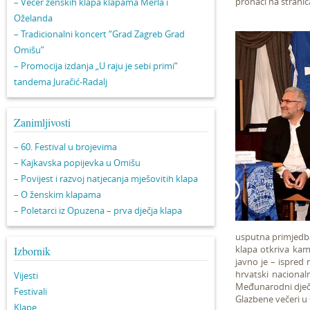
pronaći na stranic
– Večer ženskih klapa klapama Merla i
Oželanda
– Tradicionalni koncert “Grad Zagreb Grad
Omišu”
– Promocija izdanja „U raju je sebi primi“
tandema Juračić-Radalj
Zanimljivosti
– 60. Festival u brojevima
– Kajkavska popijevka u Omišu
– Povijest i razvoj natjecanja mješovitih klapa
– O ženskim klapama
– Poletarci iz Opuzena – prva dječja klapa
usputna primjedba 
klapa otkriva kamo
Izbornik
javno je – ispred 
hrvatski nacionaln
Vijesti
Međunarodni dječj
Festivali
Glazbene večeri u O
Klape