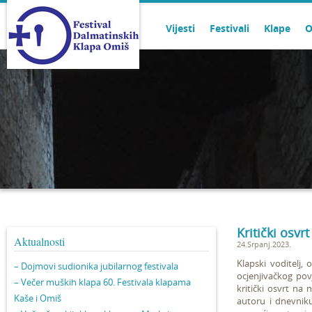
Vijesti
Festivali
Klape
O
Kritički osv
Aktualnosti
24.Srpanj.2023.
Klapski voditelj, 
– Dojmovi sudionika jubilarnog festivala
ocjenjivačkog povj
– Večer muških klapa 60. Festivala klapama
kritički osvrt na
Kaše i Omiš
autoru i dnevniku