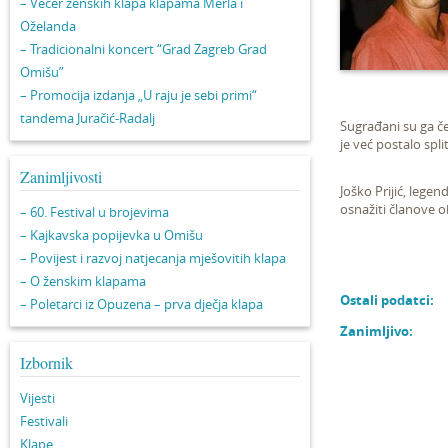
– Večer ženskih klapa klapama Merla i
Oželanda
– Tradicionalni koncert “Grad Zagreb Grad
Omišu”
– Promocija izdanja „U raju je sebi primi“
tandema Juračić-Radalj
Sugrađani su ga če
je već postalo split
Zanimljivosti
Joško Prijić, leg
osnažiti članove ob
– 60. Festival u brojevima
– Kajkavska popijevka u Omišu
– Povijest i razvoj natjecanja mješovitih klapa
– O ženskim klapama
Ostali podatci:
– Poletarci iz Opuzena – prva dječja klapa
Zanimljivo:
Izbornik
Vijesti
Festivali
Klape