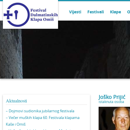
Vijesti
Festivali
Klape
O
Joško Prijić
Aktualnosti
istaknuta osoba
– Dojmovi sudionika jubilarnog festivala
– Večer muških klapa 60. Festivala klapama
Kaše i Omiš