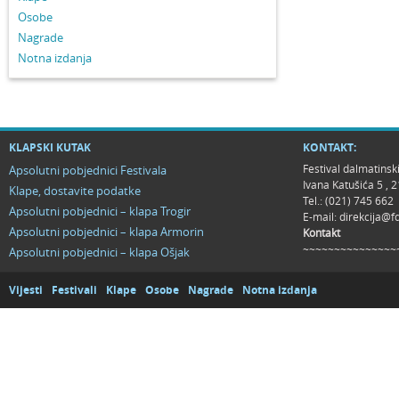
Osobe
Nagrade
Notna izdanja
KLAPSKI KUTAK
KONTAKT:
Festival dalmatinsk
Apsolutni pobjednici Festivala
Ivana Katušića 5 ,
Klape, dostavite podatke
Tel.: (021) 745 662
Apsolutni pobjednici – klapa Trogir
E-mail:
direkcija@f
Apsolutni pobjednici – klapa Armorin
Kontakt
~~~~~~~~~~~~~~~
Apsolutni pobjednici – klapa Ošjak
Vijesti
Festivali
Klape
Osobe
Nagrade
Notna izdanja