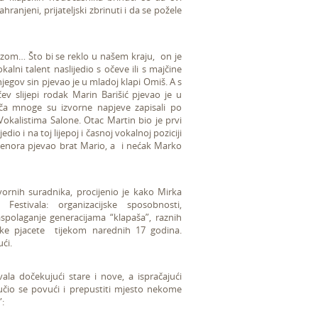
ranjeni, prijateljski zbrinuti i da se požele
lozom… Što bi se reklo u našem kraju, on je
okalni talent naslijedio s očeve ili s majčine
jegov sin pjevao je u mladoj klapi Omiš. A s
čev slijepi rodak Marin Barišić pjevao je u
ača mnoge su izvorne napjeve zapisali po
okalistima Salone. Otac Martin bio je prvi
io i na toj lijepoj i časnoj vokalnoj poziciji
 tenora pjevao brat Mario, a i nećak Marko
ovornih suradnika, procijenio je kako Mirka
estivala: organizacijske sposobnosti,
aspolaganje generacijama “klapaša”, raznih
iške pjacete tijekom narednih 17 godina.
ći.
ala dočekujući stare i nove, a ispračajući
učio se povući i prepustiti mjesto nekome
”: