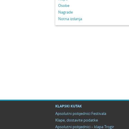
Osobe
Nagrade
Notna izdanja
KLAPSKI KUTAK
Apsolutni pobjednici Festivala
Klape, dostavite podatke
Apsolutni pobjednici – klapa Trogir