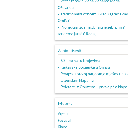
– Večer ženskih klapa klapama Merla i
Oželanda
– Tradicionalni koncert “Grad Zagreb Gra
Omišu”
– Promocija izdanja „U raju je sebi primi“
tandema Juračić-Radalj
Zanimljivosti
– 60. Festival u brojevima
– Kajkavska popijevka u Omišu
– Povijest i razvoj natjecanja mješovitih k
– O ženskim klapama
– Poletarci iz Opuzena – prva dječja klapa
Izbornik
Vijesti
Festivali
Klape