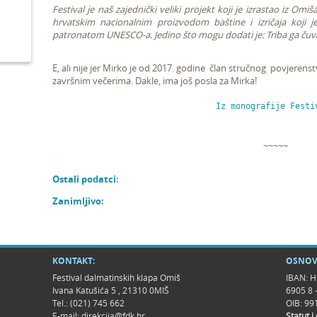
Festival je naš zajednički veliki projekt koji je izrastao iz Om
hrvatskim nacionalnim proizvodom baštine i izričaja koji 
patronatom UNESCO-a. Jedino što mogu dodati je: Triba ga čuva
E, ali nije jer Mirko je od 2017. godine član stručnog povjerenst
završnim večerima. Dakle, ima još posla za Mirka!
Iz monografije Festi
~~~~~
Ostali podatci:
Zanimljivo:
KONTAKT:
OSNOV
Festival dalmatinskih klapa Omiš
IBAN: H
Ivana Katušića 5 , 21310 0MIŠ
6905 8 
Tel.: (021) 745 662
OIB: 9
E-mail:
direkcija@fdk.hr
Statut i