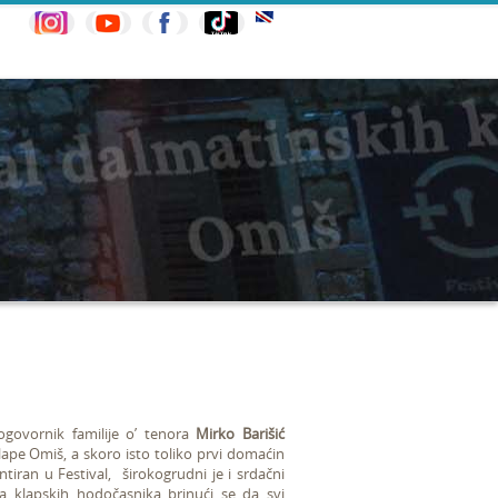
ogovornik familije o’ tenora
Mirko Barišić
lape Omiš, a skoro isto toliko prvi domaćin
tiran u Festival, širokogrudni je i srdačni
 klapskih hodočasnika brinući se da svi