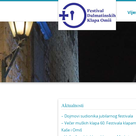
Vije
Aktualnosti
– Dojmovi sudionika jubilarnog festivala
– Večer muških klapa 60. Festivala klapa
Kaše i Omiš