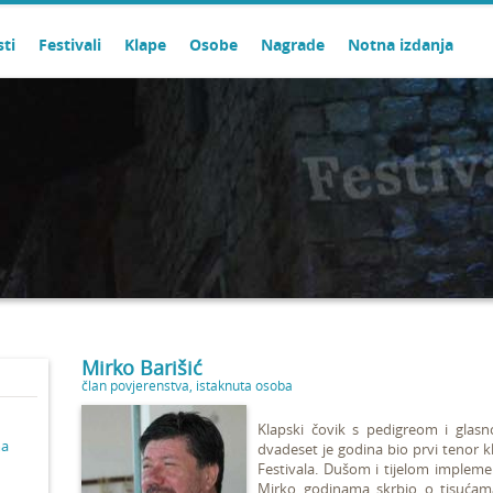
sti
Festivali
Klape
Osobe
Nagrade
Notna izdanja
Mirko Barišić
član povjerenstva
,
istaknuta osoba
Klapski čovik s pedigreom i glasn
ma
dvadeset je godina bio prvi tenor k
Festivala. Dušom i tijelom implemen
Mirko godinama skrbio o tisućama