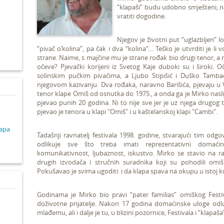
“klapaši” budu udobno smješteni, nah
vratiti dogodine.
d
Njegov je životni put “uglazbljen” 
“pivač o’kolina”, pa čak i dva “kolina“… Teško je utvrditi je li v
strane. Naime, s majčine mu je strane rođak bio drugi tenor, a n
očeve? Pjevački korijeni iz Svetog Kaje duboki su i široki. O
solinskim pučkim pivačima, a Ljubo Stipišić i Duško Tamb
njegovom kazivanju. Dva rođaka, naravno Barišića, pjevaju u V
tenor klape Omiš od osnutka do 1975., a onda ga je Mirko naslijed
pjevao punih 20 godina. Ni to nije sve jer je uz njega drugog
pjevao je tenora u klapi "Omiš" i u kaštelanskoj klapi "Cambi".
lapa
Tadašnji ravnatelj festivala 1998. godine, stvarajući tim odg
odlikuje sve što treba imati reprezentativni domaćin F
komunikativnost, ljubaznost, iskustvo. Mirko se stavio na r
drugih izvodača i stručnih suradnika koji su pohodili om
Pokušavao je svima ugoditi: i da klapa spava na okupu u istoj ku
Godinama je Mirko bio pravi “pater familias” omiškog Festiv
doživotne prijatelje. Nakon 17 godina domaćinske uloge odl
mlađemu, ali i dalje je tu, u blizini pozornice, Festivala i “klapaša