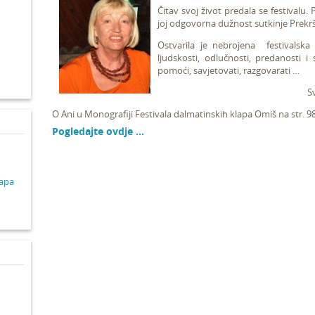
Čitav svoj život predala se festivalu. 
joj odgovorna dužnost sutkinje Prekrš
d
Ostvarila je nebrojena festivalska 
ljudskosti, odlučnosti, predanosti
pomoći, savjetovati, razgovarati …
S
O Ani u Monografiji Festivala dalmatinskih klapa Omiš na str. 98.
Pogledajte ovdje …
lapa