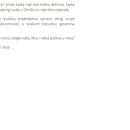
Pa i onda kada nije bila toliko aktivna, kada
ajnog suda u Omišu to nije dozvoljavala.
i ljudska prijateljstva upravo zbog svoje
 i skromnosti. U svakom trenutku spremna
vi smo voljeli našu Anu i neka počiva u miru!
 stoji …