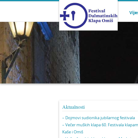
Vije
Aktualnosti
– Dojmovi sudionika jubilarnog festivala
– Večer muških klapa 60. Festivala klapa
Kaše i Omiš