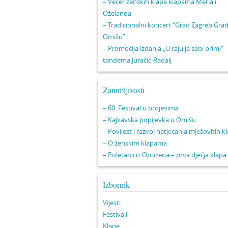
– Večer ženskih klapa klapama Merla i
Oželanda
– Tradicionalni koncert “Grad Zagreb Gra
Omišu”
– Promocija izdanja „U raju je sebi primi“
tandema Juračić-Radalj
Zanimljivosti
– 60. Festival u brojevima
– Kajkavska popijevka u Omišu
– Povijest i razvoj natjecanja mješovitih k
– O ženskim klapama
– Poletarci iz Opuzena – prva dječja klapa
Izbornik
Vijesti
Festivali
Klape