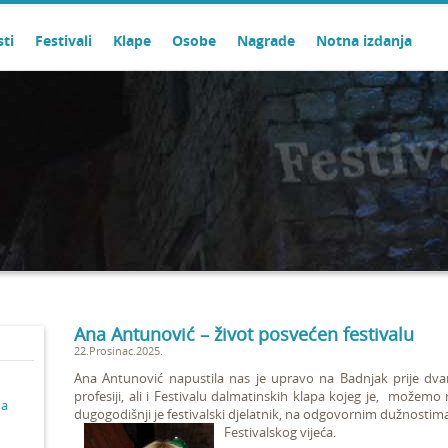
sti
Festivali
Klape
Osobe
Nagrade
Notna izdanja
Ana Antunović – život posvećen festivalu
22.Prosinac.2025.
Ana Antunović napustila nas je upravo na Badnjak prije dv
profesiji, ali i Festivalu dalmatinskih klapa kojeg je, možemo 
ma
dugogodišnji je festivalski djelatnik, na odgovornim dužnostim
Festivalskog vijeća.